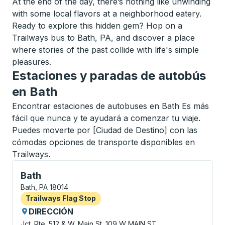
At the end of the day, there’s nothing like unwinding
with some local flavors at a neighborhood eatery.
Ready to explore this hidden gem? Hop on a
Trailways bus to Bath, PA, and discover a place
where stories of the past collide with life's simple
pleasures.
Estaciones y paradas de autobús
en Bath
Encontrar estaciones de autobuses en Bath Es más
fácil que nunca y te ayudará a comenzar tu viaje.
Puedes moverte por [Ciudad de Destino] con las
cómodas opciones de transporte disponibles en
Trailways.
Flag Stop, utilice las teclas de flecha o la tecla tab
Bath
Bath, PA 18014
Flag Stop
Trailways Flag Stop
DIRECCIÓN
Jct. Rte. 512 & W. Main St.
109 W MAIN ST