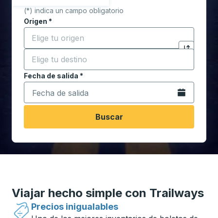
(*) indica un campo obligatorio
Origen
*
Comience a escribir la ciudad de origen para abrir l
Destino
*
Haga clic p
Comience a escribir la ciudad de destino para abrir 
Fecha de salida
Escriba la fecha en formato de fecha Barra diagonal de 
*
Abra el calenda
Buscar
Viajar hecho simple con Trailways
Precios inigualables