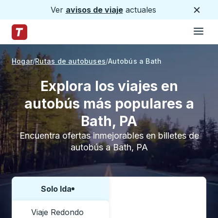
Ver
avisos de viaje
actuales
Cerca
Hamburg
Saltar al contenido principal
Página de inicio de Trailways
Hogar
Rutas de autobuses
Autobús a Bath
Explora los viajes en
autobús más populares a
Bath, PA
Encuentra ofertas inmejorables en billetes de
autobús a Bath, PA
Solo Ida
Elija una forma o viaje de ida y vuelta:
Viaje Redondo