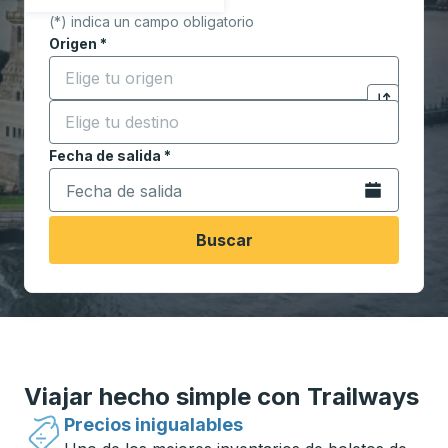
(*) indica un campo obligatorio
Origen
*
Comience a escribir la ciudad de origen para abrir l
Destino
*
Haga clic p
Comience a escribir la ciudad de destino para abrir 
Fecha de salida
Escriba la fecha en formato de fecha Barra diagonal de 
*
Abra el calenda
Buscar
Viajar hecho simple con Trailways
Precios inigualables