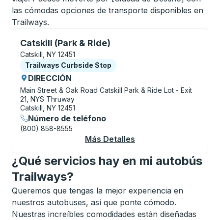
las cómodas opciones de transporte disponibles en
Trailways.
Curbside Stop, utilice las teclas de flecha o la tecla
Catskill (Park & Ride)
Catskill, NY 12451
Curbside Stop
Trailways Curbside Stop
DIRECCIÓN
Main Street & Oak Road
Catskill Park & Ride Lot - Exit
21, NYS Thruway
Catskill, NY 12451
Número de teléfono
(800) 858-8555
Más Detalles
Acerca De Catskill (P
¿Qué servicios hay en mi autobús
Trailways?
Queremos que tengas la mejor experiencia en
nuestros autobuses, así que ponte cómodo.
Nuestras increíbles comodidades están diseñadas