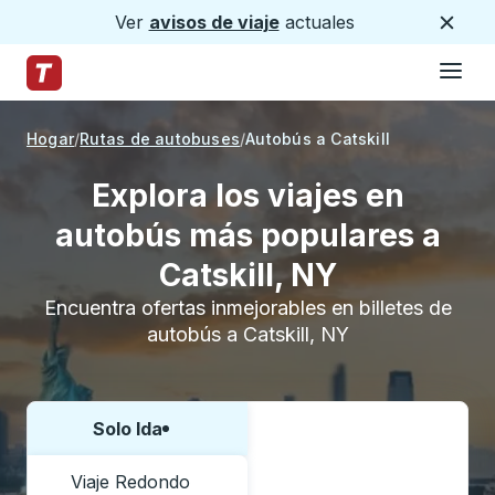
Ver
avisos de viaje
actuales
Cerca
Hamburg
Saltar al contenido principal
Página de inicio de Trailways
Hogar
Rutas de autobuses
Autobús a Catskill
Explora los viajes en
autobús más populares a
Catskill, NY
Encuentra ofertas inmejorables en billetes de
autobús a Catskill, NY
Solo Ida
Elija una forma o viaje de ida y vuelta:
Viaje Redondo