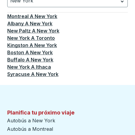
New York
Currently selected: New York.
La selección está activa
Montreal
A
New York
Albany
A
New York
New Paltz
A
New York
New York
A
Toronto
Kingston
A
New York
Boston
A
New York
Buffalo
A
New York
New York
A
Ithaca
Syracuse
A
New York
Planifica tu próximo viaje
Autobús a New York
Autobús a Montreal