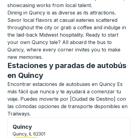
showcasing works from local talent.
Dining in Quincy is as diverse as its attractions.
Savor local flavors at casual eateries scattered
throughout the city or grab a coffee and indulge in
the laid-back Midwest hospitality. Ready to start
your own Quincy tale? All aboard the bus to
Quincy, where every corner invites you to make
new memories.
Estaciones y paradas de autobús
en Quincy
Encontrar estaciones de autobuses en Quincy Es
más fácil que nunca y te ayudará a comenzar tu
viaje. Puedes moverte por [Ciudad de Destino] con
las cómodas opciones de transporte disponibles en
Trailways.
Flag Stop, utilice las teclas de flecha o la tecla tab
Quincy
Quincy, IL 62301