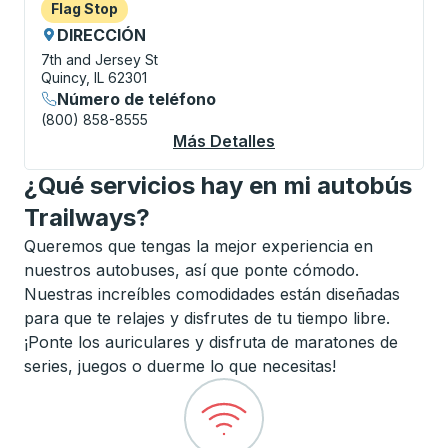
Flag Stop
Flag Stop
DIRECCIÓN
7th and Jersey St
Quincy, IL 62301
Número de teléfono
(800) 858-8555
Más Detalles
Acerca De Quincy Fla
¿Qué servicios hay en mi autobús
Trailways?
Queremos que tengas la mejor experiencia en
nuestros autobuses, así que ponte cómodo.
Nuestras increíbles comodidades están diseñadas
para que te relajes y disfrutes de tu tiempo libre.
¡Ponte los auriculares y disfruta de maratones de
series, juegos o duerme lo que necesitas!