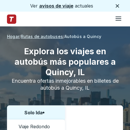
Ver
avisos de viaje
actuales
Cerca
Hamburg
Saltar al contenido principal
Página de inicio de Trailways
Hogar
Rutas de autobuses
Autobús a Quincy
Explora los viajes en
autobús más populares a
Quincy, IL
Encuentra ofertas inmejorables en billetes de
autobús a Quincy, IL
Solo Ida
Elija una forma o viaje de ida y vuelta:
Viaje Redondo