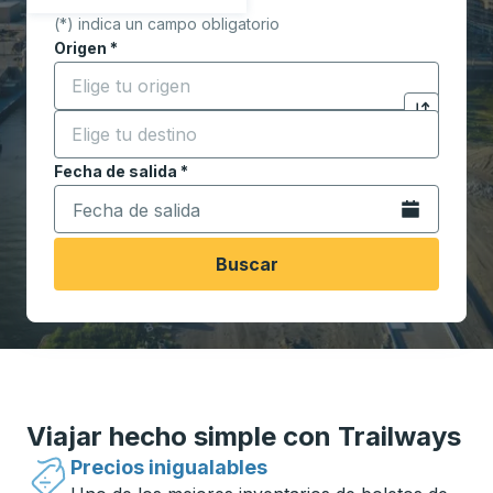
(*) indica un campo obligatorio
Origen
*
Comience a escribir la ciudad de origen para abrir l
Destino
*
Haga clic p
Comience a escribir la ciudad de destino para abrir 
Fecha de salida
Escriba la fecha en formato de fecha Barra diagonal de 
*
Abra el calenda
Buscar
Viajar hecho simple con Trailways
Precios inigualables