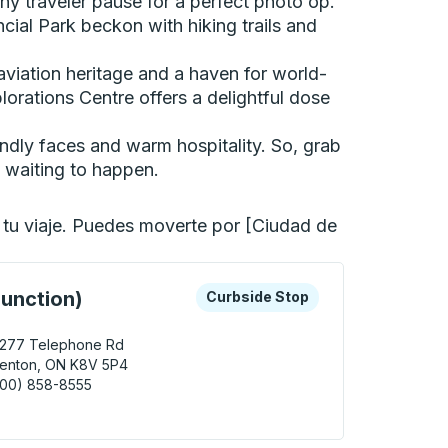
ny traveler pause for a perfect photo op.
cial Park beckon with hiking trails and
viation heritage and a haven for world-
orations Centre offers a delightful dose
endly faces and warm hospitality. So, grab
y waiting to happen.
 tu viaje. Puedes moverte por [Ciudad de
n de autobuses.
as teclas de flecha o la tecla tabulador para explorar más s
Curbside Stop
Junction)
Curbside Stop
8277 Telephone Rd
renton, ON K8V 5P4
800) 858-8555
Trenton (Trenton Junction) Curbside Stop