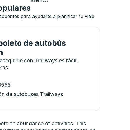
asiento.
opulares
uentes para ayudarte a planificar tu viaje
oleto de autobús
n
asequible con Trailways es fácil.
eras
:
-8555
ón de autobuses Trailways
ts an abundance of activities. This