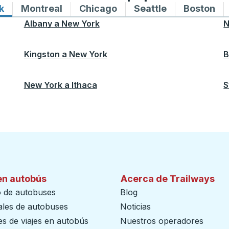
k
Rutas de autobuses hacia y desde New York
Montreal
Rutas de autobuses hacia y desde M
Chicago
Rutas de autobuses haci
Seattle
Rutas de auto
Boston
Ru
Albany
a
New York
N
Kingston
a
New York
B
New York
a
Ithaca
S
en autobús
Acerca de Trailways
o de autobuses
Blog
ales de autobuses
Noticias
s de viajes en autobús
Nuestros operadores