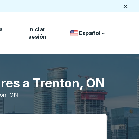
Cerca
a
Iniciar
Español
Selector de idiomas del 
down arrow
down arrow
sesión
ares a Trenton, ON
ton, ON