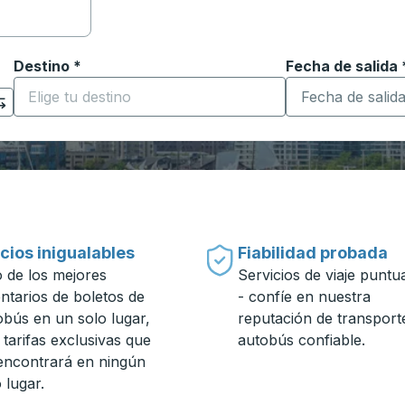
Destino
*
Fecha de salida
Escriba la fecha
ara abrir las opciones de ubicación y luego use las teclas 
Comience a escribir la ciudad de destino para abrir las 
cios inigualables
Fiabilidad probada
 de los mejores
Servicios de viaje puntu
entarios de boletos de
- confíe en nuestra
obús en un solo lugar,
reputación de transport
 tarifas exclusivas que
autobús confiable.
encontrará en ningún
 lugar.