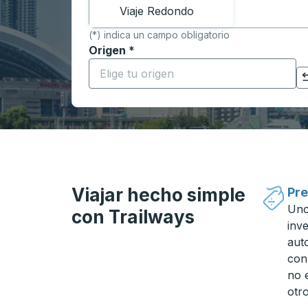
Viaje Redondo
(*) indica un campo obligatorio
Origen
*
Comience a escribir la ciudad de origen p
Haga clic para cambiar sus selecciones de origen y destino
Viajar hecho simple
Pre
Uno
con Trailways
inv
aut
con
no 
otro