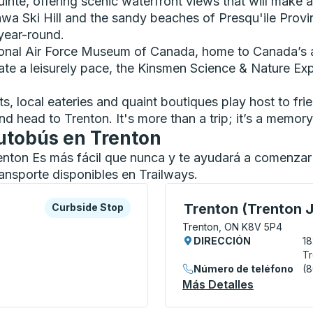
inte, offering scenic waterfront views that will make a
awa Ski Hill and the sandy beaches of Presqu'ile Provin
 year-round.
tional Air Force Museum of Canada, home to Canada’s a
ate a leisurely pace, the Kinsmen Science & Nature Expl
s, local eateries and quaint boutiques play host to fri
d head to Trenton. It's more than a trip; it’s a memor
utobús en Trenton
enton Es más fácil que nunca y te ayudará a comenzar
nsporte disponibles en Trailways.
a o la tecla tabulador para explorar más sobre esta estació
Curbside Stop
Curbside Stop, utilice l
Trenton (Trenton 
Curbside Stop
Trenton, ON K8V 5P4
DIRECCIÓN
1
T
Número de teléfono
(
t. Variety) Curbside Stop
Más Detalles
Acerca De 