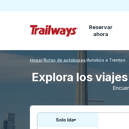
Reservar
Saltar al contenido principal
ahora
Página de inicio de Trailways
Hogar
Rutas de autobuses
Autobús a Trenton
Explora los viaje
Encuen
Elija una forma o viaje de ida y vuelta:
Solo Ida