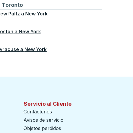
ontreal
a y desde Chicago
buses hacia y desde Seattle
tas de autobuses hacia y desde Boston
Toronto
Rutas de autobuses hacia y desde Toront
ew Paltz
a
New York
oston
a
New York
yracuse
a
New York
Servicio al Cliente
Contáctenos
Avisos de servicio
Objetos perdidos