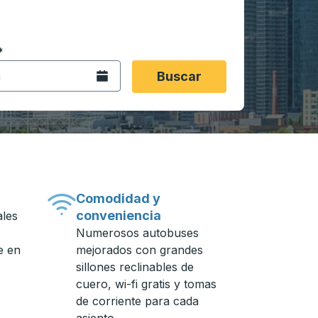
 en formato de fecha Barra diagonal de mes de 2 dígitos 
*
de flecha para navegar hasta la ciudad de origen que desee,
opciones de ubicación y luego use las teclas de flecha para
Abra el calendario.
Buscar
Comodidad y
conveniencia
ales
Numerosos autobuses
e en
mejorados con grandes
sillones reclinables de
cuero, wi-fi gratis y tomas
de corriente para cada