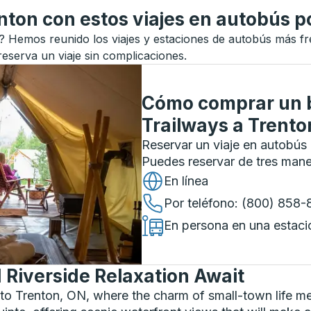
nton con estos viajes en autobús p
 Hemos reunido los viajes y estaciones de autobús más frec
reserva un viaje sin complicaciones.
Cómo comprar un b
Trailways
a
Trento
Reservar un viaje en autobús 
Puedes reservar de tres man
En línea
Por teléfono
: (800) 858
En persona en una estaci
d Riverside Relaxation Await
o Trenton, ON, where the charm of small-town life mee