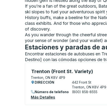
hidden gem is nestled along the Bay of Qu
If you’re a fan of the great outdoors, Bat
ski slopes to fuel your adventurous spirit
History buffs, make a beeline for the Na
class exhibits. And for those who appreci
of discovery.
As you wander through the cheerful street
your sense of wonder (and your wallet) an
Estaciones y paradas de a
Encontrar estaciones de autobuses en Tr
Destino] con las cómodas opciones de tra
Curbside Stop, utilice las teclas de flech
Trenton (Front St. Variety)
Trenton, ON K8V 4P9
DIRECCIÓN
442 Front St
Trenton, ON K8V 4P9
Número de teléfono
(800) 858-8555
Más Detalles
Acerca De Trenton (Front S