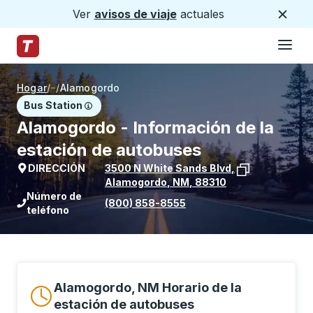
Ver
avisos de viaje
actuales
Cerca
Hamburg
Saltar al contenido principal
Página de inicio de Trailways
Hogar
/
/
Alamogordo
Bus Station
Alamogordo - Información de la
estación de autobuses
DIRECCIÓN
3500 N White Sands Blvd
,
Alamogordo
,
NM
,
88310
Ver la ubicación de la parada en Goog
Número de
(800) 858-8555
teléfono
Alamogordo, NM Horario de la
estación de autobuses