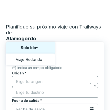
Planifique su próximo viaje con Trailways
de
Alamogordo
Elija una forma o viaje de ida y vuelta:
Solo Ida
Viaje Redondo
(*) indica un campo obligatorio
Origen
*
Comience a escribir la ciudad de origen para abrir l
Destino
*
Haga clic p
Comience a escribir la ciudad de destino para abrir 
Fecha de salida
Escriba la fecha en formato de fecha Barra diagonal de 
*
Abra el calenda