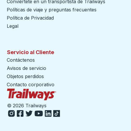
Conviértete en un transportista de Trailways
abre en un
Políticas de viaje y preguntas frecuentes
Política de Privacidad
Legal
Servicio al Cliente
Contáctenos
Avisos de servicio
Objetos perdidos
Contacto corporativo
Página de inicio de Trailways
©
2026 Trailways