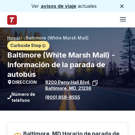
Ver
avisos de viaje
actuales
Cerca
Hamburg
Saltar al contenido principal
Página de inicio de Trailways
Hogar
/
/
Baltimore (White Marsh Mall)
Curbside Stop
Baltimore (White Marsh Mall) -
Información de la parada de
autobús
DIRECCIÓN
8200 Perry Hall Blvd
,
Baltimore
,
MD
,
21236
Ver la ubicación de la parada en Goog
Número de
(800) 858-8555
teléfono
Baltimore, MD Horario de parada de