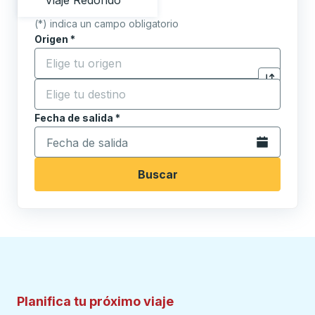
Viaje Redondo
(*) indica un campo obligatorio
Origen
*
Comience a escribir la ciudad de origen para abrir l
Destino
*
Haga clic p
Comience a escribir la ciudad de destino para abrir 
Fecha de salida
Escriba la fecha en formato de fecha Barra diagonal de 
*
Abra el calenda
Buscar
Planifica tu próximo viaje