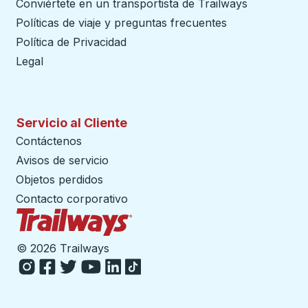
Conviértete en un transportista de Trailways
abre en un
Políticas de viaje y preguntas frecuentes
Política de Privacidad
Legal
Servicio al Cliente
Contáctenos
Avisos de servicio
Objetos perdidos
Contacto corporativo
Página de inicio de Trailways
©
2026 Trailways