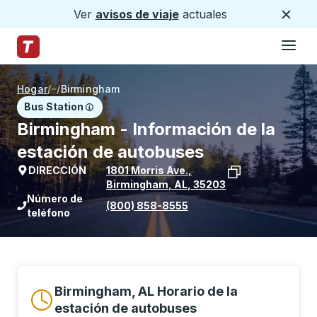
Ver
avisos de viaje
actuales
Cerca
Hamburg
Saltar al contenido principal
Página de inicio de Trailways
Hogar
/
/
Birmingham
Bus Station
Birmingham - Información de la
estación de autobuses
DIRECCIÓN
1801 Morris Ave.
,
Birmingham
,
AL
,
35203
Ver la ubicación de la parada en Goog
Número de
(800) 858-8555
teléfono
Birmingham, AL Horario de la
estación de autobuses