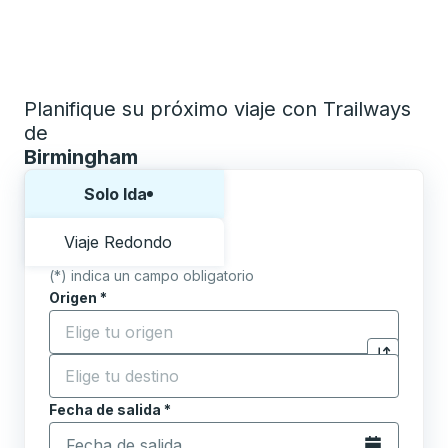
Planifique su próximo viaje con Trailways
de
Birmingham
Elija una forma o viaje de ida y vuelta:
Solo Ida
Viaje Redondo
(*) indica un campo obligatorio
Origen
*
Comience a escribir la ciudad de origen para abrir l
Destino
*
Haga clic p
Comience a escribir la ciudad de destino para abrir 
Fecha de salida
Escriba la fecha en formato de fecha Barra diagonal de 
*
Abra el calenda