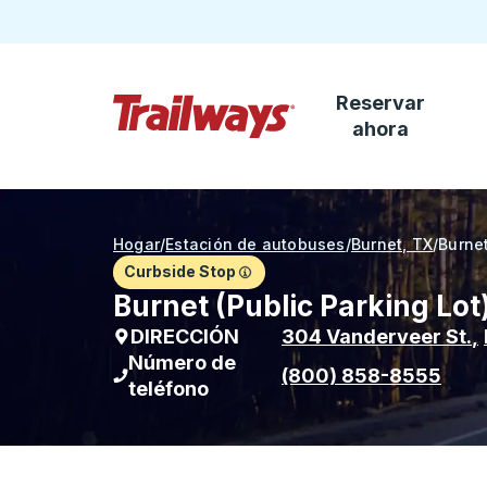
Reservar
Saltar al contenido principal
ahora
Página de inicio de Trailways
Hogar
/
Estación de autobuses
/
Burnet, TX
/
Burnet
Curbside Stop
Burnet (Public Parking Lot
DIRECCIÓN
304 Vanderveer St.
,
Número de
(800) 858-8555
teléfono