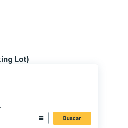
ing Lot)
 en formato de fecha Barra diagonal de mes de 2 dígitos 
*
de flecha para navegar hasta la ciudad de origen que desee,
opciones de ubicación y luego use las teclas de flecha para
Abra el calendario.
Buscar