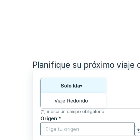
Planifique su próximo viaje 
Elija una forma o viaje de ida y vuelta:
Solo Ida
Viaje Redondo
(*) indica un campo obligatorio
Origen
*
Comience a escribir la ciudad de origen p