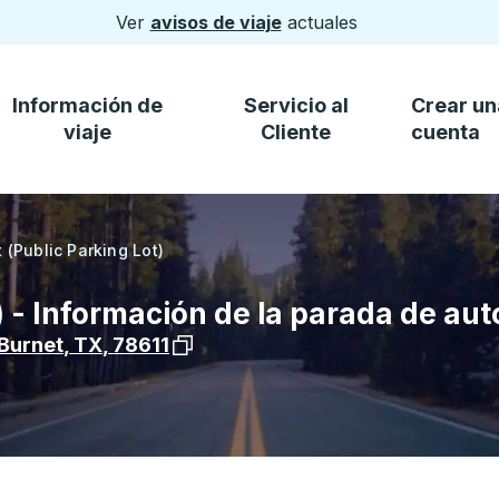
Ver
avisos de viaje
actuales
Información de
Servicio al
Crear un
viaje
Cliente
cuenta
 (Public Parking Lot)
) - Información de la parada de au
Ver la ubicación de la parada en Goog
Burnet
,
TX
,
78611