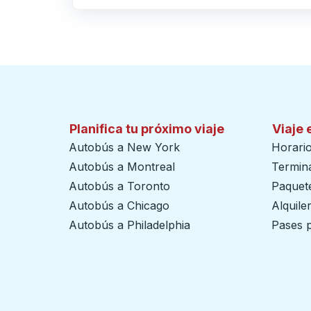
Haga clic para cambiar sus selecciones de origen y destino
Planifica tu próximo viaje
Viaje 
Autobús a New York
Horari
Autobús a Montreal
Termin
Autobús a Toronto
Paquete
Autobús a Chicago
Alquile
Autobús a Philadelphia
Pases p