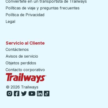
Conviértete en un transportista de Trailways
abre en un
Políticas de viaje y preguntas frecuentes
Política de Privacidad
Legal
Servicio al Cliente
Contáctenos
Avisos de servicio
Objetos perdidos
Contacto corporativo
Página de inicio de Trailways
©
2026 Trailways