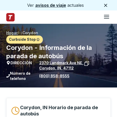
Ver
avisos de viaje
actuales
Cerca
Hamburg
Saltar al contenido principal
Página de inicio de Trailways
Hogar
/
/
Corydon
Curbside Stop
Corydon - Información de la
parada de autobús
DIRECCIÓN
2370 Landmark Ave NE
,
Corydon
,
IN
,
47112
Ver la ubicación de la parada en Goog
Número de
(800) 858-8555
teléfono
Corydon, IN Horario de parada de
autobús