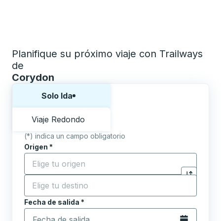
Planifique su próximo viaje con Trailways
de
Corydon
Elija una forma o viaje de ida y vuelta:
Solo Ida
Viaje Redondo
(*) indica un campo obligatorio
Origen
*
Comience a escribir la ciudad de origen para abrir l
Destino
*
Haga clic p
Comience a escribir la ciudad de destino para abrir 
Fecha de salida
Escriba la fecha en formato de fecha Barra diagonal de 
*
Abra el calenda