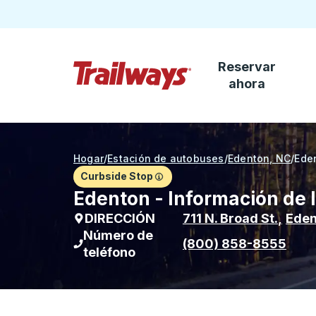
Reservar
Saltar al contenido principal
ahora
Página de inicio de Trailways
Hogar
/
Estación de autobuses
/
Edenton, NC
/
Ede
Curbside Stop
Edenton - Información de 
DIRECCIÓN
711 N. Broad St.
,
Eden
Número de
(800) 858-8555
teléfono