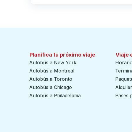
Haga clic para cambiar sus selecciones de origen y destino
Planifica tu próximo viaje
Viaje 
Autobús a New York
Horari
Autobús a Montreal
Termin
Autobús a Toronto
Paquete
Autobús a Chicago
Alquile
Autobús a Philadelphia
Pases p