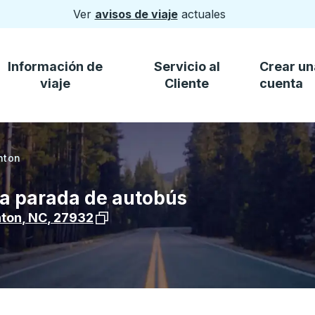
Ver
avisos de viaje
actuales
Información de
Servicio al
Crear un
viaje
Cliente
cuenta
nton
la parada de autobús
Ver la ubicación de la parada en Google
ton
,
NC
,
27932