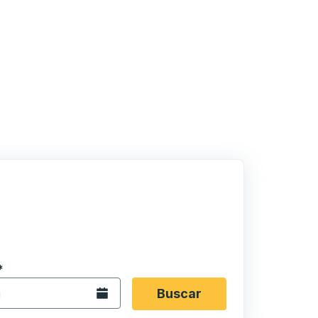
 en formato de fecha Barra diagonal de mes de 2 dígitos 
*
de flecha para navegar hasta la ciudad de origen que desee,
opciones de ubicación y luego use las teclas de flecha para
Abra el calendario.
Buscar