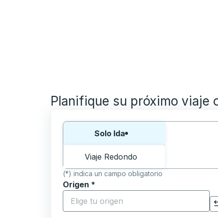
Planifique su próximo viaje 
Elija una forma o viaje de ida y vuelta:
Solo Ida
Viaje Redondo
(*) indica un campo obligatorio
Origen
*
Comience a escribir la ciudad de origen p