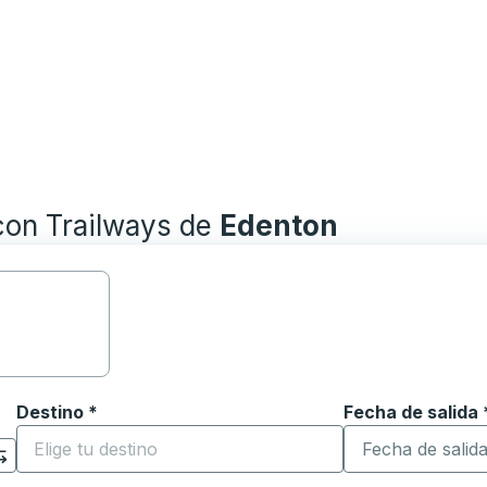
con Trailways de
Edenton
Destino
*
Fecha de salida
Escriba la fecha
ara abrir las opciones de ubicación y luego use las teclas 
Comience a escribir la ciudad de destino para abrir las 