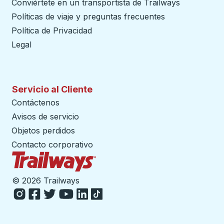
Conviértete en un transportista de Trailways
abre en un
Políticas de viaje y preguntas frecuentes
Política de Privacidad
Legal
Servicio al Cliente
Contáctenos
Avisos de servicio
Objetos perdidos
Contacto corporativo
Página de inicio de Trailways
©
2026 Trailways