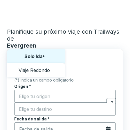
Planifique su próximo viaje con Trailways
de
Evergreen
Elija una forma o viaje de ida y vuelta:
Solo Ida
Viaje Redondo
(*) indica un campo obligatorio
Origen
*
Comience a escribir la ciudad de origen para abrir l
Destino
*
Haga clic p
Comience a escribir la ciudad de destino para abrir 
Fecha de salida
Escriba la fecha en formato de fecha Barra diagonal de 
*
Abra el calenda