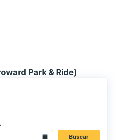
roward Park & Ride)
 en formato de fecha Barra diagonal de mes de 2 dígitos 
*
de flecha para navegar hasta la ciudad de origen que desee,
opciones de ubicación y luego use las teclas de flecha para
Abra el calendario.
Buscar