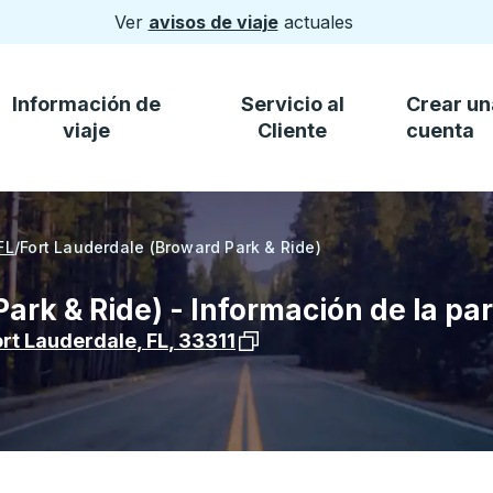
Ver
avisos de viaje
actuales
Información de
Servicio al
Crear un
viaje
Cliente
cuenta
FL
/
Fort Lauderdale (Broward Park & Ride)
Park & Ride) - Información de la p
Ver la ubicación de la parada
ort Lauderdale
,
FL
,
33311