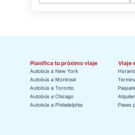
Haga clic para cambiar sus selecciones de origen y destino
Planifica tu próximo viaje
Viaje 
Autobús a New York
Horari
Autobús a Montreal
Termin
Autobús a Toronto
Paquete
Autobús a Chicago
Alquile
Autobús a Philadelphia
Pases p