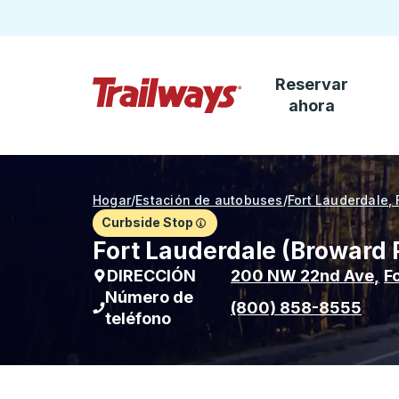
Reservar
Saltar al contenido principal
ahora
Página de inicio de Trailways
Hogar
/
Estación de autobuses
/
Fort Lauderdale, 
Curbside Stop
Fort Lauderdale (Broward 
DIRECCIÓN
200 NW 22nd Ave
,
F
Número de
(800) 858-8555
teléfono