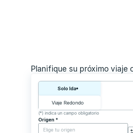
Planifique su próximo viaje 
Elija una forma o viaje de ida y vuelta:
Solo Ida
Viaje Redondo
(*) indica un campo obligatorio
Origen
*
Comience a escribir la ciudad de origen p