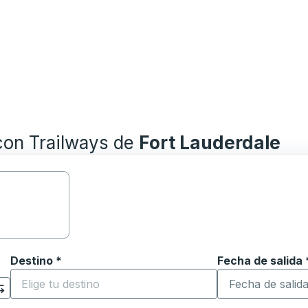
con Trailways de
Fort Lauderdale
Destino
*
Fecha de salida
Escriba la fecha
ara abrir las opciones de ubicación y luego use las teclas 
Comience a escribir la ciudad de destino para abrir las 