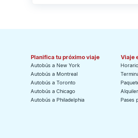
Haga clic para cambiar sus selecciones de origen y destino
Planifica tu próximo viaje
Viaje 
Autobús a New York
Horari
Autobús a Montreal
Termin
Autobús a Toronto
Paquete
Autobús a Chicago
Alquile
Autobús a Philadelphia
Pases p