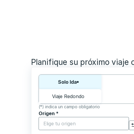
Planifique su próximo viaje 
Elija una forma o viaje de ida y vuelta:
Solo Ida
Viaje Redondo
(*) indica un campo obligatorio
Origen
*
Comience a escribir la ciudad de origen p