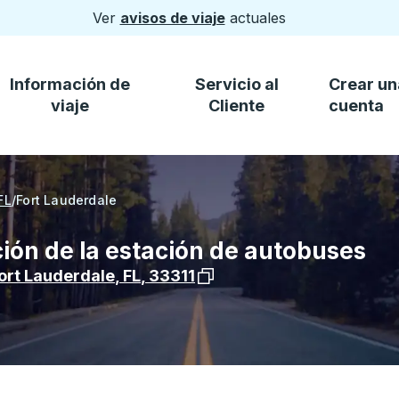
Ver
avisos de viaje
actuales
Información de
Servicio al
Crear un
viaje
Cliente
cuenta
FL
/
Fort Lauderdale
ción de la estación de autobuses
Ver la ubicación de la parad
ort Lauderdale
,
FL
,
33311