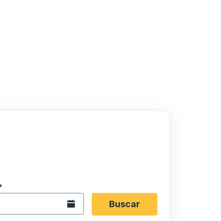
 en formato de fecha Barra diagonal de mes de 2 dígitos 
*
de flecha para navegar hasta la ciudad de origen que desee,
opciones de ubicación y luego use las teclas de flecha para
Abra el calendario.
Buscar