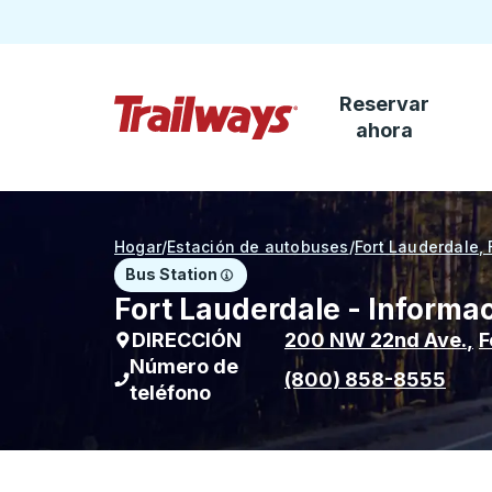
Reservar
Saltar al contenido principal
ahora
Página de inicio de Trailways
Hogar
/
Estación de autobuses
/
Fort Lauderdale, 
Bus Station
Fort Lauderdale - Informa
DIRECCIÓN
200 NW 22nd Ave.
,
F
Número de
(800) 858-8555
teléfono