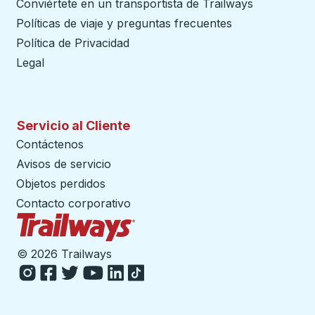
Conviértete en un transportista de Trailways
abre en un
Políticas de viaje y preguntas frecuentes
Política de Privacidad
Legal
Servicio al Cliente
Contáctenos
Avisos de servicio
Objetos perdidos
Contacto corporativo
Página de inicio de Trailways
©
2026 Trailways