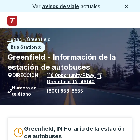
Ver
avisos de viaje
actuales
Cerca
Hamburg
Saltar al contenido principal
Página de inicio de Trailways
Hogar
/
/
Greenfield
Bus Station
Greenfield - Información de la
estación de autobuses
DIRECCIÓN
110 Opportunity Pkwy
,
Greenfield
,
IN
,
46140
Ver la ubicación de la parada en Goog
Número de
(800) 858-8555
teléfono
Greenfield, IN Horario de la estación
de autobuses