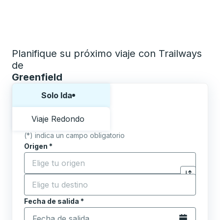
Planifique su próximo viaje con Trailways
de
Greenfield
Elija una forma o viaje de ida y vuelta:
Solo Ida
Viaje Redondo
(*) indica un campo obligatorio
Origen
*
Comience a escribir la ciudad de origen para abrir l
Destino
*
Haga clic p
Comience a escribir la ciudad de destino para abrir 
Fecha de salida
Escriba la fecha en formato de fecha Barra diagonal de 
*
Abra el calenda