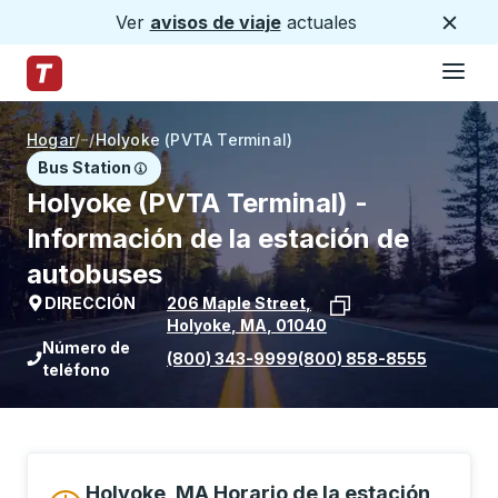
Ver
avisos de viaje
actuales
Cerca
Hamburg
Saltar al contenido principal
Página de inicio de Trailways
Hogar
/
/
Holyoke (PVTA Terminal)
Bus Station
Holyoke (PVTA Terminal) -
Información de la estación de
autobuses
DIRECCIÓN
206 Maple Street
,
Holyoke
,
MA
,
01040
Ver la ubicación de la parada en Goog
Número de
(800) 343-9999
(800) 858-8555
teléfono
Holyoke, MA Horario de la estación