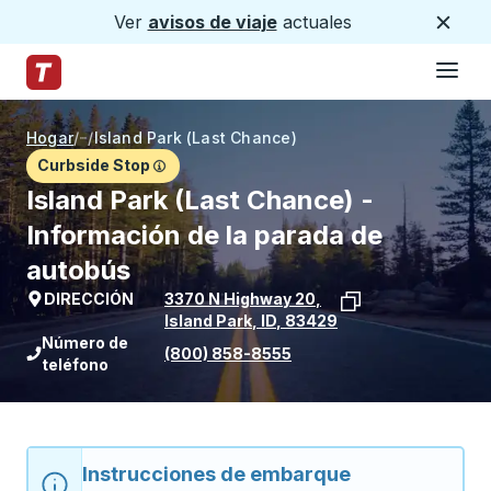
Ver
avisos de viaje
actuales
Cerca
Hamburg
Saltar al contenido principal
Página de inicio de Trailways
Hogar
/
/
Island Park (Last Chance)
Curbside Stop
Island Park (Last Chance) -
Información de la parada de
autobús
DIRECCIÓN
3370 N Highway 20
,
Island Park
,
ID
,
83429
Ver la ubicación de la parada en Goog
Número de
(800) 858-8555
teléfono
Instrucciones de embarque