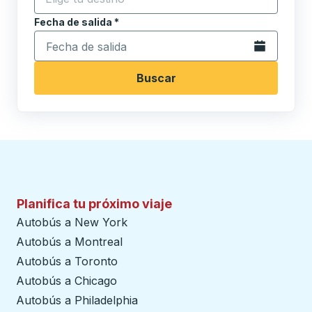
Fecha de salida
Escriba la fecha en formato de fecha Barra diagonal de 
*
Abra el calenda
Buscar
Planifica tu próximo viaje
Autobús a New York
Autobús a Montreal
Autobús a Toronto
Autobús a Chicago
Autobús a Philadelphia