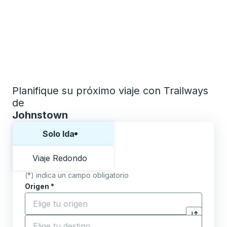
Planifique su próximo viaje con Trailways
de
Johnstown
Elija una forma o viaje de ida y vuelta:
Solo Ida
Viaje Redondo
(*) indica un campo obligatorio
Origen
*
Comience a escribir la ciudad de origen para abrir l
Destino
*
Haga clic p
Comience a escribir la ciudad de destino para abrir 