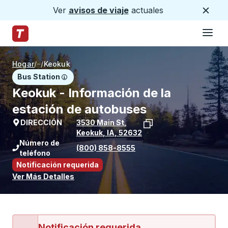
Ver
avisos de viaje
actuales
Cerca
Hamburg
Saltar al contenido principal
Página de inicio de Trailways
Hogar
/
/
Keokuk
Bus Station
Keokuk - Información de la
estación de autobuses
DIRECCIÓN
3530 Main St
,
Keokuk
,
IA
,
52632
Ver la ubicación de la parada en Goog
Número de
(800) 858-8555
teléfono
Notificación requerida
Ver Más Detalles
Notificación requerida