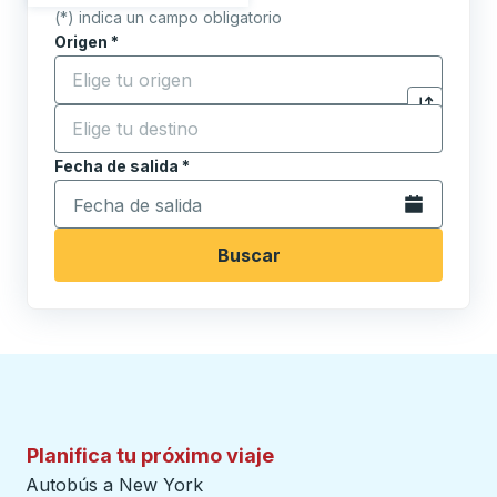
(*) indica un campo obligatorio
Origen
*
Comience a escribir la ciudad de origen para abrir l
Destino
*
Haga clic p
Comience a escribir la ciudad de destino para abrir 
Fecha de salida
Escriba la fecha en formato de fecha Barra diagonal de 
*
Abra el calenda
Buscar
Planifica tu próximo viaje
Autobús a New York