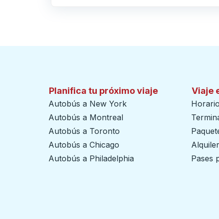
Haga clic para cambiar sus selecciones de origen y destino
Planifica tu próximo viaje
Viaje 
Autobús a New York
Horari
Autobús a Montreal
Termin
Autobús a Toronto
Paquete
Autobús a Chicago
Alquile
Autobús a Philadelphia
Pases p