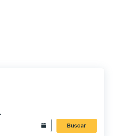
 en formato de fecha Barra diagonal de mes de 2 dígitos 
*
de flecha para navegar hasta la ciudad de origen que desee,
opciones de ubicación y luego use las teclas de flecha para
Abra el calendario.
Buscar