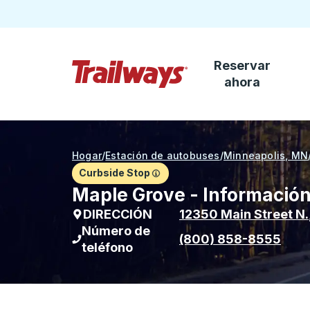
Reservar
Saltar al contenido principal
ahora
Página de inicio de Trailways
Hogar
/
Estación de autobuses
/
Minneapolis, MN
Curbside Stop
Maple Grove - Información
DIRECCIÓN
12350 Main Street N.
Número de
(800) 858-8555
teléfono