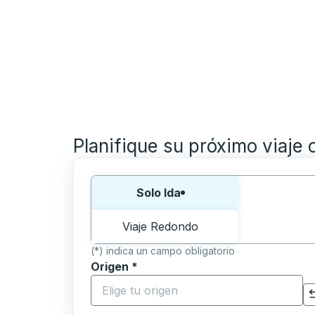
Planifique su próximo viaje 
Elija una forma o viaje de ida y vuelta:
Solo Ida
Viaje Redondo
(*) indica un campo obligatorio
Origen
*
Comience a escribir la ciudad de origen p