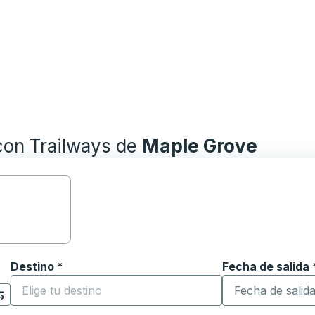
con Trailways de
Maple Grove
Destino
*
Fecha de salida
Escriba la fecha
ara abrir las opciones de ubicación y luego use las teclas 
Comience a escribir la ciudad de destino para abrir las 