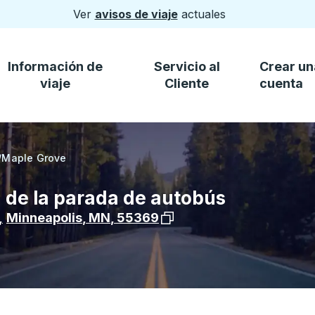
Ver
avisos de viaje
actuales
Información de
Servicio al
Crear un
viaje
Cliente
cuenta
/
Maple Grove
 de la parada de autobús
Ver la ubicación de la para
,
Minneapolis
,
MN
,
55369