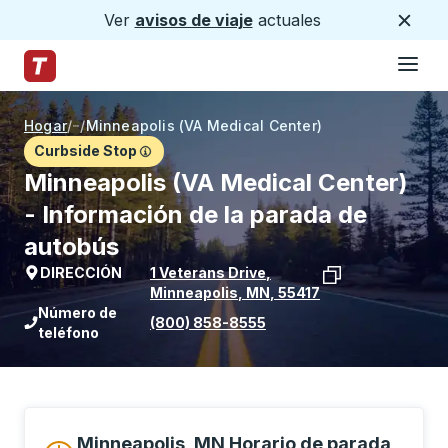
Ver
avisos de viaje
actuales
Cerca
Hamburg
Saltar al contenido principal
Página de inicio de Trailways
Hogar
/
/
Minneapolis (VA Medical Center)
Curbside Stop
Minneapolis (VA Medical Center)
- Información de la parada de
autobús
DIRECCIÓN
1 Veterans Drive
,
Minneapolis
,
MN
,
55417
Ver la ubicación de la parada en Goog
Número de
(800) 858-8555
teléfono
Minneapolis, MN Horario de parada