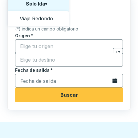
Solo Ida
Viaje Redondo
(*) indica un campo obligatorio
Origen
*
Comience a escribir la ciudad de origen para abrir l
Destino
*
Haga clic p
Comience a escribir la ciudad de destino para abrir 
Fecha de salida
Escriba la fecha en formato de fecha Barra diagonal de 
*
Abra el calenda
Buscar