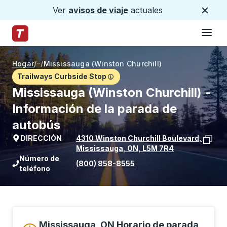
Ver
avisos de viaje
actuales
Cerca
Hamburg
Saltar al contenido principal
Página de inicio de Trailways
Hogar
/
/
Mississauga (Winston Churchill)
Trailways Curbside Stop
Mississauga (Winston Churchill) -
Información de la parada de
autobús
DIRECCIÓN
4310 Winston Churchill Boulevard
,
Mississauga
,
ON
,
L5M 7R4
Ver la ubicación de la parada en Goog
Número de
(800) 858-8555
teléfono
Mississauga, ON Horario de parada