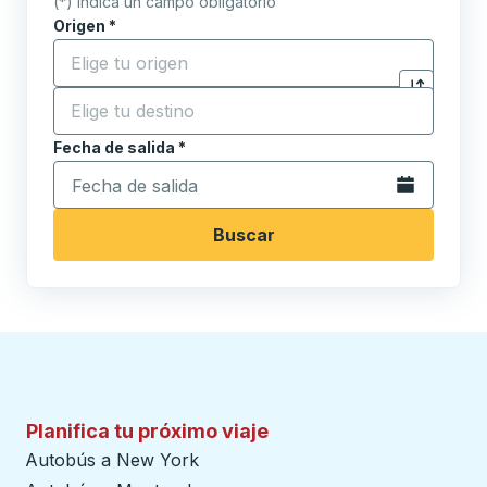
(*) indica un campo obligatorio
Origen
*
Comience a escribir la ciudad de origen para abrir l
Destino
*
Haga clic p
Comience a escribir la ciudad de destino para abrir 
Fecha de salida
Escriba la fecha en formato de fecha Barra diagonal de 
*
Abra el calenda
Buscar
Planifica tu próximo viaje
Autobús a New York