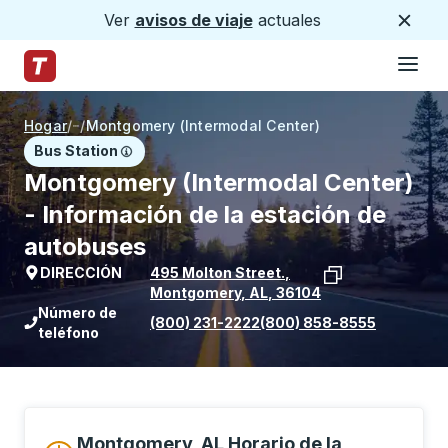
Ver
avisos de viaje
actuales
Cerca
Hamburg
Saltar al contenido principal
Página de inicio de Trailways
Hogar
/
/
Montgomery (Intermodal Center)
Bus Station
Montgomery (Intermodal Center)
- Información de la estación de
autobuses
DIRECCIÓN
495 Molton Street.
,
Montgomery
,
AL
,
36104
Ver la ubicación de la parada en Goog
Número de
(800) 231-2222
(800) 858-8555
teléfono
Montgomery, AL Horario de la