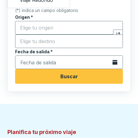
Viaje Redondo
(*) indica un campo obligatorio
Origen
*
Comience a escribir la ciudad de origen para abrir l
Destino
*
Haga clic p
Comience a escribir la ciudad de destino para abrir 
Fecha de salida
Escriba la fecha en formato de fecha Barra diagonal de 
*
Abra el calenda
Buscar
Planifica tu próximo viaje