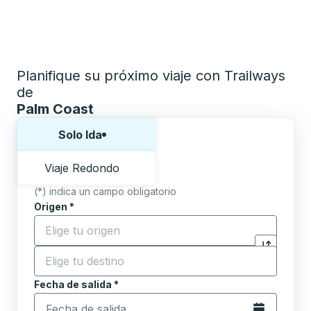
Planifique su próximo viaje con Trailways
de
Palm Coast
Elija una forma o viaje de ida y vuelta:
Solo Ida
Viaje Redondo
(*) indica un campo obligatorio
Origen
*
Comience a escribir la ciudad de origen para abrir l
Destino
*
Haga clic p
Comience a escribir la ciudad de destino para abrir 
Fecha de salida
Escriba la fecha en formato de fecha Barra diagonal de 
*
Abra el calenda