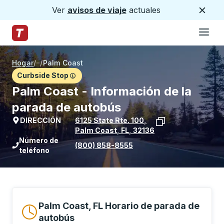
Ver
avisos de viaje
actuales
Cerca
Hamburg
Saltar al contenido principal
Página de inicio de Trailways
Hogar
/
/
Palm Coast
Curbside Stop
Palm Coast - Información de la
parada de autobús
DIRECCIÓN
6125 State Rte. 100
,
Palm Coast
,
FL
,
32136
Ver la ubicación de la parada en Goog
Número de
(800) 858-8555
teléfono
Palm Coast, FL Horario de parada de
autobús