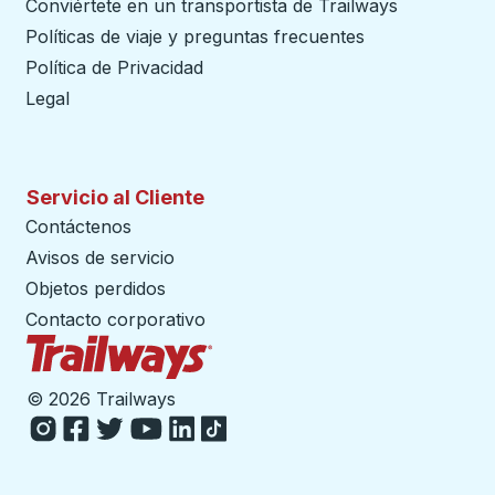
Conviértete en un transportista de Trailways
abre en un
Políticas de viaje y preguntas frecuentes
Política de Privacidad
Legal
Servicio al Cliente
Contáctenos
Avisos de servicio
Objetos perdidos
Contacto corporativo
Página de inicio de Trailways
©
2026 Trailways