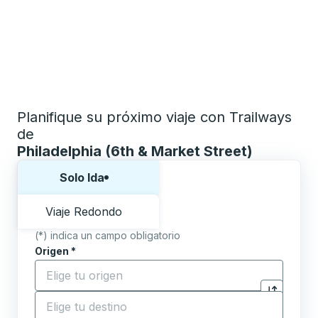
Planifique su próximo viaje con Trailways
de
Philadelphia (6th & Market Street)
Elija una forma o viaje de ida y vuelta:
Solo Ida
Viaje Redondo
(*) indica un campo obligatorio
Origen
*
Comience a escribir la ciudad de origen para abrir l
Destino
*
Haga clic p
Comience a escribir la ciudad de destino para abrir 