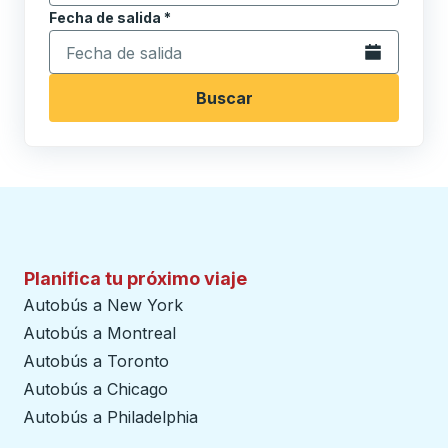
Fecha de salida
Escriba la fecha en formato de fecha Barra diagonal de 
*
Abra el calenda
Buscar
Planifica tu próximo viaje
Autobús a New York
Autobús a Montreal
Autobús a Toronto
Autobús a Chicago
Autobús a Philadelphia