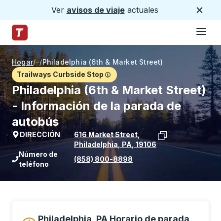
Ver
avisos de viaje
actuales
Cerca
Hamburg
Saltar al contenido principal
Página de inicio de Trailways
Hogar
/
/
Philadelphia (6th & Market Street)
Trailways Curbside Stop
Philadelphia (6th & Market Street)
- Información de la parada de
autobús
DIRECCIÓN
616 Market Street
,
Philadelphia
,
PA
,
19106
Ver la ubicación de la parada en Goog
Número de
(858) 800-8898
teléfono
Philadelphia, PA Horario de parada