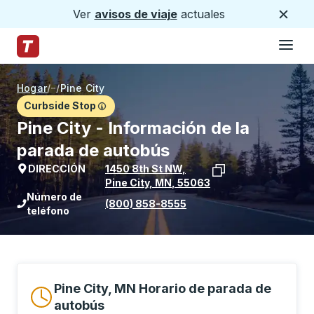
Ver
avisos de viaje
actuales
Cerca
Hamburg
Saltar al contenido principal
Página de inicio de Trailways
Hogar
/
/
Pine City
Curbside Stop
Pine City - Información de la
parada de autobús
DIRECCIÓN
1450 8th St NW
,
Pine City
,
MN
,
55063
Ver la ubicación de la parada en Goog
Número de
(800) 858-8555
teléfono
Pine City, MN Horario de parada de
autobús