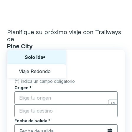
Planifique su próximo viaje con Trailways
de
Pine City
Elija una forma o viaje de ida y vuelta:
Solo Ida
Viaje Redondo
(*) indica un campo obligatorio
Origen
*
Comience a escribir la ciudad de origen para abrir l
Destino
*
Haga clic p
Comience a escribir la ciudad de destino para abrir 
Fecha de salida
Escriba la fecha en formato de fecha Barra diagonal de 
*
Abra el calenda