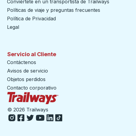
Conviértete en un transportista de Trailways
abre en un
Políticas de viaje y preguntas frecuentes
Política de Privacidad
Legal
Servicio al Cliente
Contáctenos
Avisos de servicio
Objetos perdidos
Contacto corporativo
Página de inicio de Trailways
©
2026 Trailways