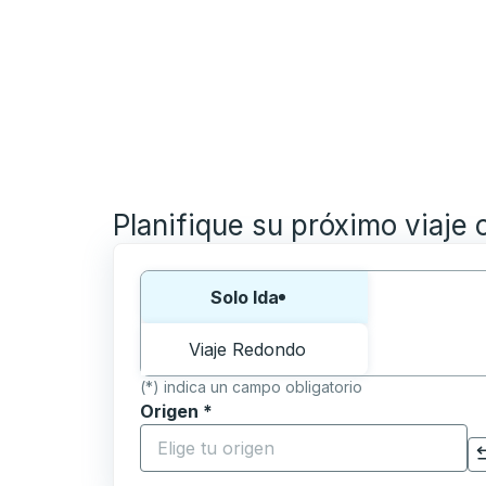
Planifique su próximo viaje 
Elija una forma o viaje de ida y vuelta:
Solo Ida
Viaje Redondo
(*) indica un campo obligatorio
Origen
*
Comience a escribir la ciudad de origen p