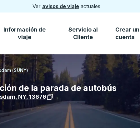
Ver
avisos de viaje
actuales
Información de
Servicio al
Crear un
viaje
Cliente
cuenta
sdam (SUNY)
ción de la parada de autobús
Ver la ubicación de la parada en Goog
tsdam
,
NY
,
13676