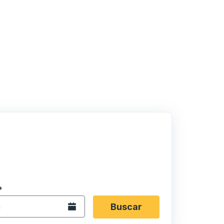
 en formato de fecha Barra diagonal de mes de 2 dígitos 
*
de flecha para navegar hasta la ciudad de origen que desee,
opciones de ubicación y luego use las teclas de flecha para
Abra el calendario.
Buscar