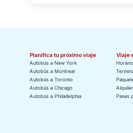
Haga clic para cambiar sus selecciones de origen y destino
Planifica tu próximo viaje
Viaje 
Autobús a New York
Horari
Autobús a Montreal
Termin
Autobús a Toronto
Paquete
Autobús a Chicago
Alquile
Autobús a Philadelphia
Pases p