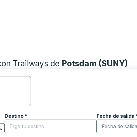
con Trailways de
Potsdam (SUNY)
Destino
*
Fecha de salida
Escriba la fecha
ara abrir las opciones de ubicación y luego use las teclas 
Comience a escribir la ciudad de destino para abrir las 