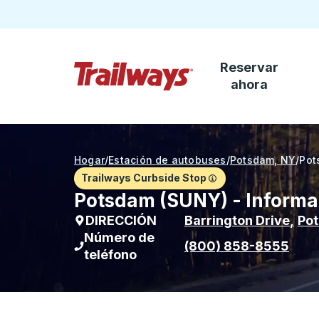
Reservar
Saltar al contenido principal
ahora
Página de inicio de Trailways
Hogar
/
Estación de autobuses
/
Potsdam, NY
/
Pot
Trailways Curbside Stop
Potsdam (SUNY) - Informa
DIRECCIÓN
Barrington Drive
,
Po
Número de
(800) 858-8555
teléfono