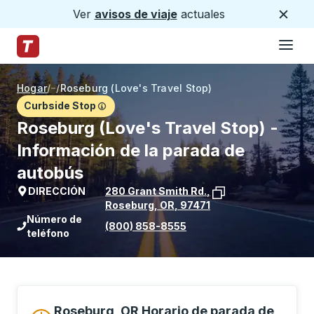
Ver
avisos de viaje
actuales
Cerca
Hamburg
Saltar al contenido principal
Página de inicio de Trailways
Hogar
/
/
Roseburg (Love's Travel Stop)
Curbside Stop
Roseburg (Love's Travel Stop) -
Información de la parada de
autobús
DIRECCIÓN
280 Grant Smith Rd.
,
Roseburg
,
OR
,
97471
Ver la ubicación de la parada en Goog
Número de
(800) 858-8555
teléfono
Roseburg, OR Horario de parada de