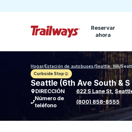
Reservar
Saltar al contenido principal
ahora
Página de inicio de Trailways
Hogar
/
Estación de autobuses
/
Seattle, WA
/
Seatt
Curbside Stop
Seattle (6th Ave South & S
DIRECCIÓN
622 S Lane St
,
Seattl
Número de
(800) 858-8555
teléfono