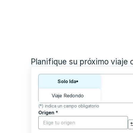
Planifique su próximo viaje 
Elija una forma o viaje de ida y vuelta:
Solo Ida
Viaje Redondo
(*) indica un campo obligatorio
Origen
*
Comience a escribir la ciudad de origen p