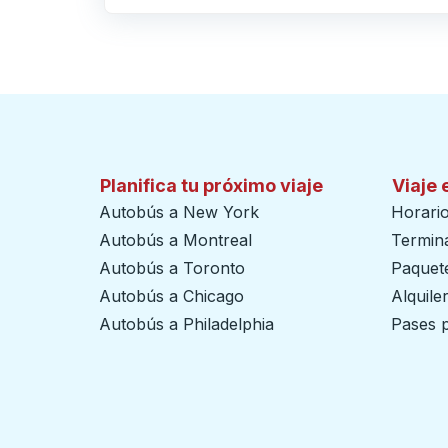
Haga clic para cambiar sus selecciones de origen y destino
Planifica tu próximo viaje
Viaje 
Autobús a New York
Horari
Autobús a Montreal
Termin
Autobús a Toronto
Paquete
Autobús a Chicago
Alquile
Autobús a Philadelphia
Pases p