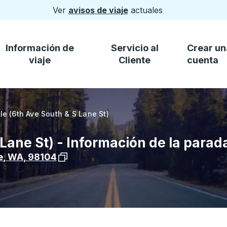
Ver
avisos de viaje
actuales
Información de
Servicio al
Crear un
viaje
Cliente
cuenta
le (6th Ave South & S Lane St)
 Lane St) - Información de la para
Ver la ubicación de la parada en Google Ma
e
,
WA
,
98104