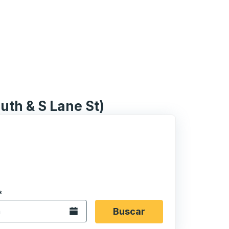
uth & S Lane St)
 en formato de fecha Barra diagonal de mes de 2 dígitos 
*
de flecha para navegar hasta la ciudad de origen que desee,
opciones de ubicación y luego use las teclas de flecha para
Abra el calendario.
Buscar