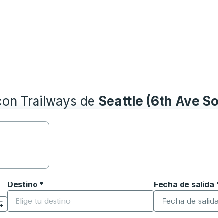
con Trailways de
Seattle (6th Ave So
Destino
*
Fecha de salida
Escriba la fecha
ara abrir las opciones de ubicación y luego use las teclas 
Comience a escribir la ciudad de destino para abrir las 