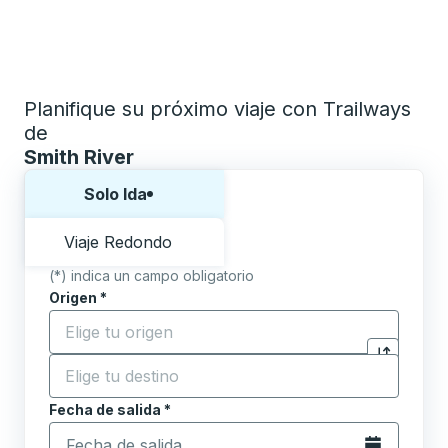
Planifique su próximo viaje con Trailways
de
Smith River
Elija una forma o viaje de ida y vuelta:
Solo Ida
Viaje Redondo
(*) indica un campo obligatorio
Origen
*
Comience a escribir la ciudad de origen para abrir l
Destino
*
Haga clic p
Comience a escribir la ciudad de destino para abrir 
Fecha de salida
Escriba la fecha en formato de fecha Barra diagonal de 
*
Abra el calenda