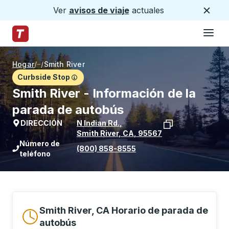
Ver
avisos de viaje
actuales
Cerca
Hamburg
Saltar al contenido principal
Página de inicio de Trailways
Hogar
/
/
Smith River
Curbside Stop
Smith River - Información de la
parada de autobús
DIRECCIÓN
N Indian Rd.
,
Smith River
,
CA
,
95567
Ver la ubicación de la parada en Goog
Número de
(800) 858-8555
teléfono
Smith River, CA Horario de parada de
autobús