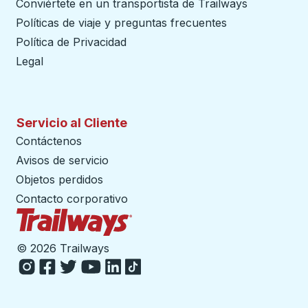
Conviértete en un transportista de Trailways
abre en un
Políticas de viaje y preguntas frecuentes
Política de Privacidad
Legal
Servicio al Cliente
Contáctenos
Avisos de servicio
Objetos perdidos
Contacto corporativo
Página de inicio de Trailways
©
2026 Trailways