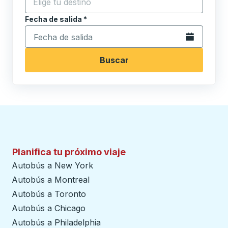
Fecha de salida
Escriba la fecha en formato de fecha Barra diagonal de 
*
Abra el calenda
Buscar
Planifica tu próximo viaje
Autobús a New York
Autobús a Montreal
Autobús a Toronto
Autobús a Chicago
Autobús a Philadelphia