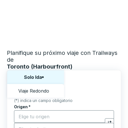
Planifique su próximo viaje con Trailways
de
Toronto (Harbourfront)
Elija una forma o viaje de ida y vuelta:
Solo Ida
Viaje Redondo
(*) indica un campo obligatorio
Origen
*
Comience a escribir la ciudad de origen para abrir l
Destino
*
Haga clic p
Comience a escribir la ciudad de destino para abrir 