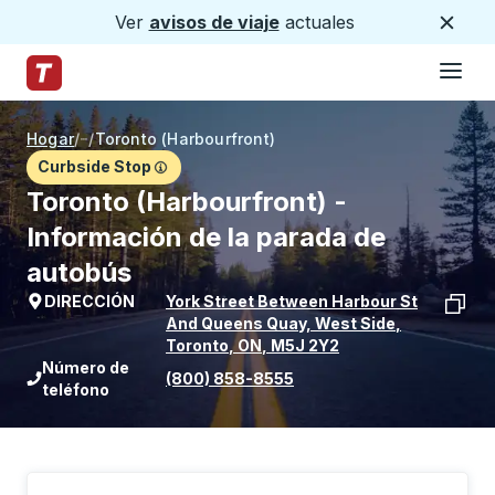
Ver
avisos de viaje
actuales
Cerca
Hamburg
Saltar al contenido principal
Página de inicio de Trailways
Hogar
/
/
Toronto (Harbourfront)
Curbside Stop
Toronto (Harbourfront) -
Información de la parada de
autobús
DIRECCIÓN
York Street Between Harbour St
And Queens Quay, West Side
,
Toronto
,
ON
,
M5J 2Y2
Ver la ubicación de la parada en Goog
Número de
(800) 858-8555
teléfono