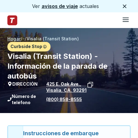
Ver
avisos de viaje
actuales
Cerca
Hamburg
Saltar al contenido principal
Página de inicio de Trailways
Hogar
/
/
Visalia (Transit Station)
Curbside Stop
Visalia (Transit Station) -
Información de la parada de
autobús
DIRECCIÓN
425 E. Oak Ave.
,
Visalia
,
CA
,
93291
Ver la ubicación de la parada en Goog
Número de
(800) 858-8555
teléfono
Instrucciones de embarque