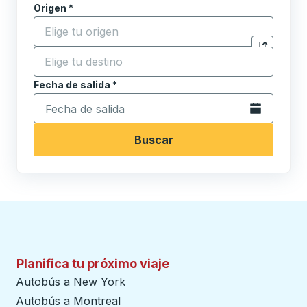
Origen
*
Comience a escribir la ciudad de origen para abrir l
Destino
*
Haga clic p
Comience a escribir la ciudad de destino para abrir 
Fecha de salida
Escriba la fecha en formato de fecha Barra diagonal de 
*
Abra el calenda
Buscar
Planifica tu próximo viaje
Autobús a New York
Autobús a Montreal