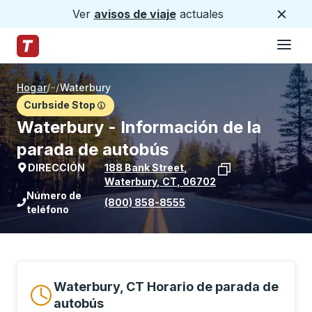
Ver
avisos de viaje
actuales
Cerca
Hamburg
Saltar al contenido principal
Página de inicio de Trailways
Hogar
/
/
Waterbury
Curbside Stop
Waterbury - Información de la
parada de autobús
DIRECCIÓN
188 Bank Street
,
Waterbury
,
CT
,
06702
Ver la ubicación de la parada en Goog
Número de
(800) 858-8555
teléfono
Waterbury, CT Horario de parada de
autobús