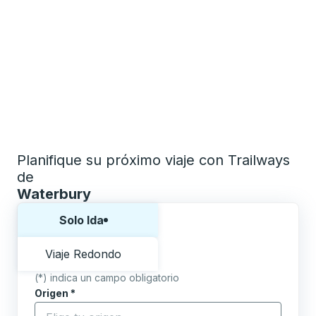
Planifique su próximo viaje con Trailways
de
Waterbury
Elija una forma o viaje de ida y vuelta:
Solo Ida
Viaje Redondo
(*) indica un campo obligatorio
Origen
*
Comience a escribir la ciudad de origen para abrir l