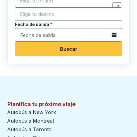
Destino
*
Haga clic p
Comience a escribir la ciudad de destino para abrir 
Fecha de salida
Escriba la fecha en formato de fecha Barra diagonal de 
*
Abra el calenda
Buscar
Planifica tu próximo viaje
Autobús a New York
Autobús a Montreal
Autobús a Toronto