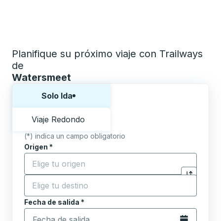
Planifique su próximo viaje con Trailways
de
Watersmeet
Elija una forma o viaje de ida y vuelta:
Solo Ida
Viaje Redondo
(*) indica un campo obligatorio
Origen
*
Comience a escribir la ciudad de origen para abrir l
Destino
*
Haga clic p
Comience a escribir la ciudad de destino para abrir 
Fecha de salida
Escriba la fecha en formato de fecha Barra diagonal de 
*
Abra el calenda