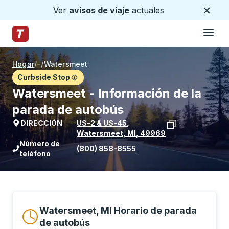
Ver
avisos de viaje
actuales
Cerca
Hamburg
Saltar al contenido principal
Página de inicio de Trailways
Hogar
/
/
Watersmeet
Curbside Stop
Watersmeet - Información de la
parada de autobús
DIRECCIÓN
US-2 & US-45
,
Watersmeet
,
MI
,
49969
Ver la ubicación de la parada en Goog
Número de
(800) 858-8555
teléfono
Watersmeet, MI Horario de parada
de autobús