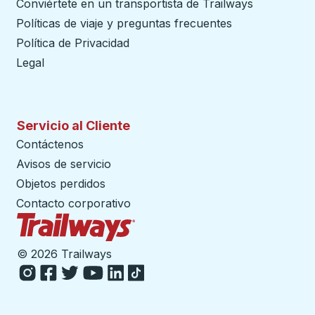
Conviértete en un transportista de Trailways
abre en un
Políticas de viaje y preguntas frecuentes
Política de Privacidad
Legal
Servicio al Cliente
Contáctenos
Avisos de servicio
Objetos perdidos
Contacto corporativo
Página de inicio de Trailways
©
2026 Trailways