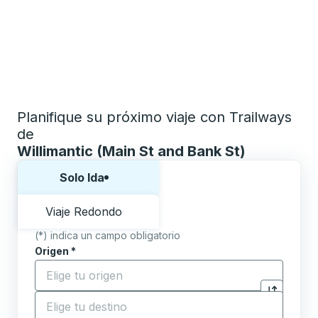
Planifique su próximo viaje con Trailways
de
Willimantic (Main St and Bank St)
Elija una forma o viaje de ida y vuelta:
Solo Ida
Viaje Redondo
(*) indica un campo obligatorio
Origen
*
Comience a escribir la ciudad de origen para abrir l
Destino
*
Haga clic p
Comience a escribir la ciudad de destino para abrir 