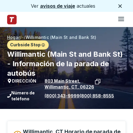
Ver
avisos de viaje
actuales
Cerca
Hamburg
Saltar al contenido principal
Página de inicio de Trailways
Hogar
/
/
Willimantic (Main St and Bank St)
Curbside Stop
Willimantic (Main St and Bank St)
- Información de la parada de
autobús
DIRECCIÓN
803 Main Street
,
Willimantic
,
CT
,
06226
Ver la ubicación de la parada en Goog
Número de
(800) 343-9999
(800) 858-8555
teléfono
Willimantic, CT Horario de parada de