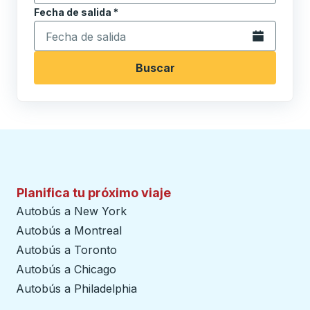
Fecha de salida
Escriba la fecha en formato de fecha Barra diagonal de 
*
Abra el calenda
Buscar
Planifica tu próximo viaje
Autobús a New York
Autobús a Montreal
Autobús a Toronto
Autobús a Chicago
Autobús a Philadelphia