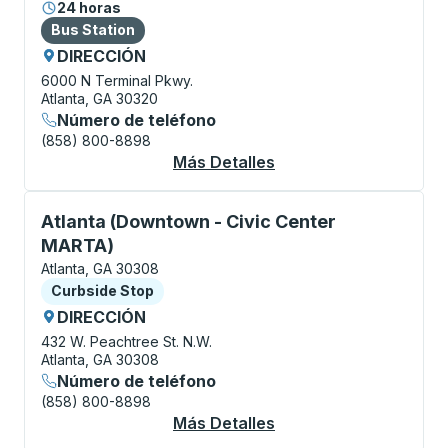
24 horas
Bus Station
Bus Station
DIRECCIÓN
6000 N Terminal Pkwy.
Atlanta, GA 30320
Número de teléfono
(858) 800-8898
Más Detalles
Acerca De Atlanta (Ha
Curbside Stop, utilice las teclas de flecha o la tecla
Atlanta (Downtown - Civic Center
MARTA)
Atlanta, GA 30308
Curbside Stop
Curbside Stop
DIRECCIÓN
432 W. Peachtree St. N.W.
Atlanta, GA 30308
Número de teléfono
(858) 800-8898
Más Detalles
Acerca De Atlanta (D