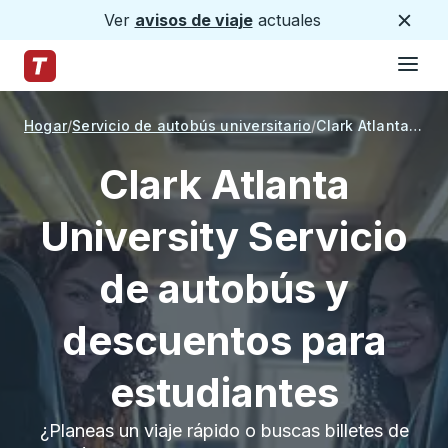
Ver
avisos de viaje
actuales
Cerca
Hamburg
Saltar al contenido principal
Página de inicio de Trailways
Hogar
Servicio de autobús universitario
Clark Atlanta University
Clark Atlanta
University Servicio
de autobús y
descuentos para
estudiantes
¿Planeas un viaje rápido o buscas billetes de