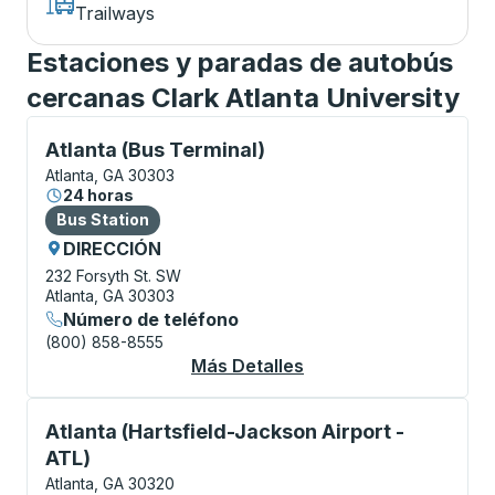
Trailways
Estaciones y paradas de autobús
cercanas Clark Atlanta University
Bus Station, utilice las teclas de flecha o la tecla t
Atlanta (Bus Terminal)
Atlanta, GA 30303
24 horas
Bus Station
Bus Station
DIRECCIÓN
232 Forsyth St. SW
Atlanta, GA 30303
Número de teléfono
(800) 858-8555
Más Detalles
Acerca De Atlanta (Bu
Bus Station, utilice las teclas de flecha o la tecla t
Atlanta (Hartsfield-Jackson Airport -
ATL)
Atlanta, GA 30320