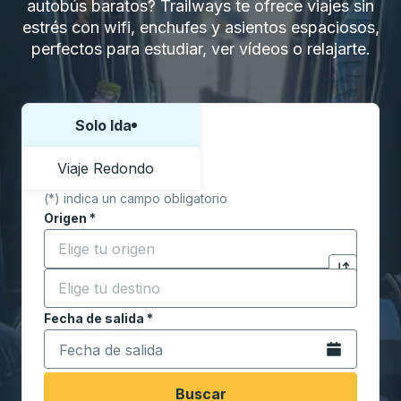
autobús baratos? Trailways te ofrece viajes sin
estrés con wifi, enchufes y asientos espaciosos,
perfectos para estudiar, ver vídeos o relajarte.
Solo Ida
Elija una forma o viaje de ida y vuelta:
Viaje Redondo
(*) indica un campo obligatorio
Origen
*
Comience a escribir la ciudad de origen para abrir l
Destino
*
Haga clic p
Comience a escribir la ciudad de destino para abrir 
Fecha de salida
Escriba la fecha en formato de fecha Barra diagonal de 
*
Abra el calenda
Buscar