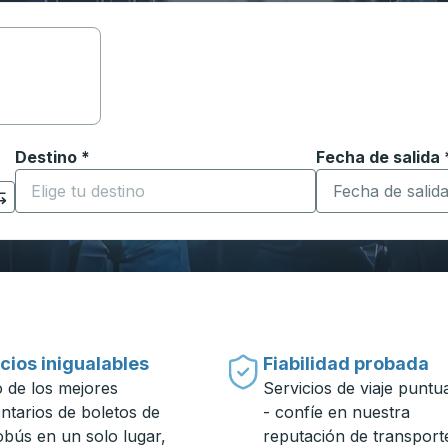
Destino
*
Fecha de salida
Escriba la fecha
ara abrir las opciones de ubicación y luego use las teclas 
Comience a escribir la ciudad de destino para abrir las 
cios inigualables
Fiabilidad probada
 de los mejores
Servicios de viaje puntu
entarios de boletos de
- confíe en nuestra
obús en un solo lugar,
reputación de transport