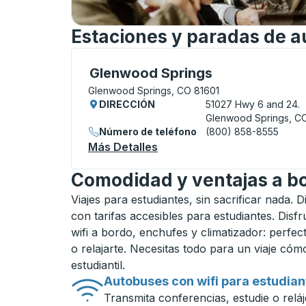
Estaciones y paradas de 
Curbside Stop, utilice las teclas de flech
Glenwood Springs
Glenwood Springs, CO 81601
DIRECCIÓN
51027 Hwy 6 and 24.
Glenwood Springs, C
Número de teléfono
(800) 858-8555
Más Detalles
Acerca De Glenwood Sprin
Comodidad y ventajas a b
Viajes para estudiantes, sin sacrificar nada. 
con tarifas accesibles para estudiantes. Disf
wifi a bordo, enchufes y climatizador: perfect
o relajarte. Necesitas todo para un viaje có
estudiantil.
Autobuses con wifi para estudian
Transmita conferencias, estudie o reláj