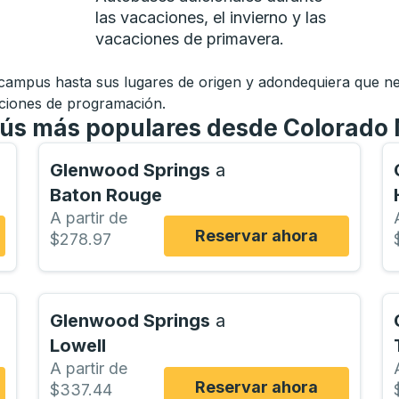
las vacaciones, el invierno y las
vacaciones de primavera.
 campus hasta sus lugares de origen y adondequiera que nece
aciones de programación.
obús más populares desde Colorado
Glenwood Springs
a
Baton Rouge
A partir de
Reservar ahora
$278.97
Glenwood Springs
a
Lowell
A partir de
Reservar ahora
$337.44