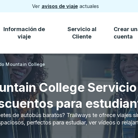
Ver
avisos de viaje
actuales
Información de
Servicio al
Crear un
viaje
Cliente
cuenta
do Mountain College
ntain College Servicio
scuentos para estudian
letes de autobús baratos? Trailways te ofrece viajes si
paciosos, perfectos para estudiar, ver vídeos o relajar