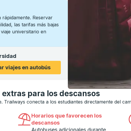
n rápidamente. Reservar
lidad, las tarifas más bajas
iaje universitario en
ersidad
sidad para abrir las opciones, luego use las teclas de fle
r viajes en autobús
 extras para los descansos
he. Trailways conecta a los estudiantes directamente del ca
Horarios que favorecen los
descansos
Autobuses adicionales durante