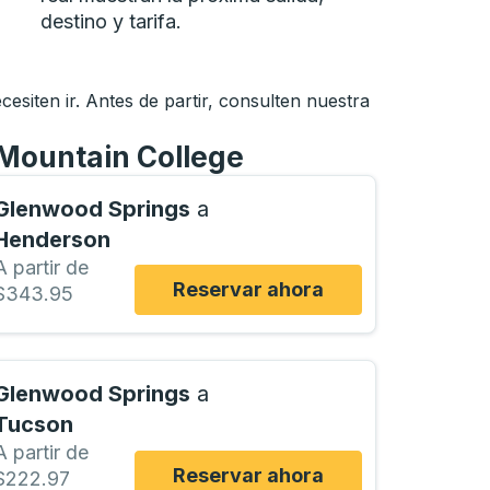
destino y tarifa.
siten ir. Antes de partir, consulten nuestra
 Mountain College
Glenwood Springs
a
Henderson
A partir de
Reservar ahora
$343.95
Glenwood Springs
a
Tucson
A partir de
Reservar ahora
$222.97