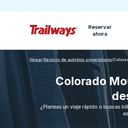
Reservar
Saltar al contenido principal
ahora
Página de inicio de Trailways
Hogar
Servicio de autobús universitario
Colora
Colorado Mou
de
¿Planeas un viaje rápido o buscas bil
es