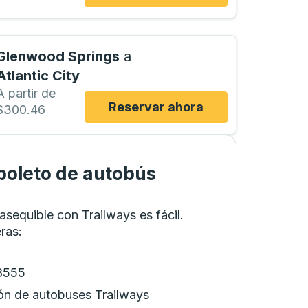
Glenwood Springs
a
Atlantic City
A partir de
Reservar ahora
$300.46
oleto de autobús
asequible con Trailways es fácil.
eras
:
-8555
ón de autobuses Trailways