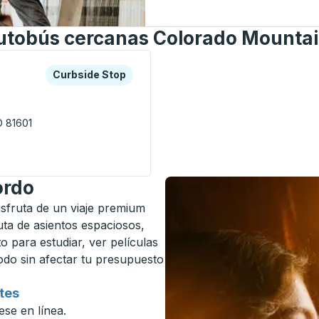
autobús cercanas Colorado Mountai
a o la tecla tabulador para explorar más sobre esta estació
Curbside Stop
Curbside Stop
O 81601
gs Curbside Stop
ordo
Disfruta de un viaje premium
ruta de asientos espaciosos,
o para estudiar, ver películas
modo sin afectar tu presupuesto
tes
ese en línea.