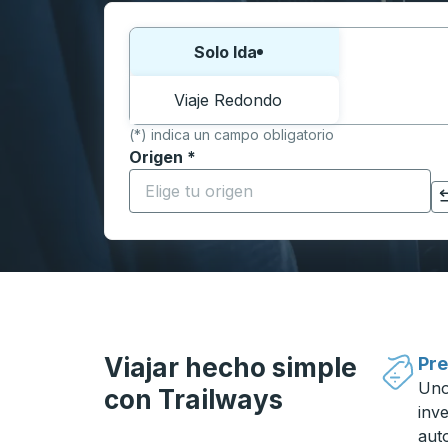
Elija una forma o viaje de ida y vuelta:
Solo Ida
Viaje Redondo
(*) indica un campo obligatorio
Origen
*
Comience a escribir la ciudad de origen p
Haga clic para cambiar sus selecciones de origen y destino
Viajar hecho simple
Pre
Uno
con Trailways
inv
aut