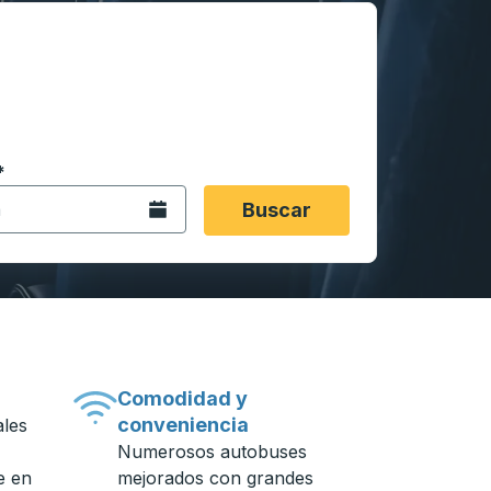
 en formato de fecha Barra diagonal de mes de 2 dígitos 
*
de flecha para navegar hasta la ciudad de origen que desee,
opciones de ubicación y luego use las teclas de flecha para
Abra el calendario.
Buscar
Comodidad y
conveniencia
ales
Numerosos autobuses
e en
mejorados con grandes