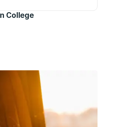
n College
n de autobuses.