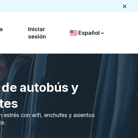
Cerca
a
Iniciar
Español
Selector de idiomas del 
down arrow
down arrow
sesión
 de autobús y
tes
n estrés con wifi, enchufes y asientos
te.