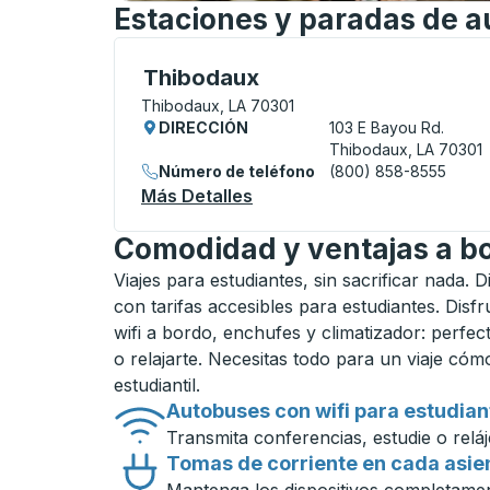
Estaciones y paradas de a
Bus Station, utilice las teclas de flecha 
Thibodaux
Thibodaux, LA 70301
DIRECCIÓN
103 E Bayou Rd.
Thibodaux, LA 70301
Número de teléfono
(800) 858-8555
Más Detalles
Acerca De Thibodaux Bus S
Comodidad y ventajas a b
Viajes para estudiantes, sin sacrificar nada. 
con tarifas accesibles para estudiantes. Disf
wifi a bordo, enchufes y climatizador: perfect
o relajarte. Necesitas todo para un viaje có
estudiantil.
Autobuses con wifi para estudian
Transmita conferencias, estudie o reláj
Tomas de corriente en cada asie