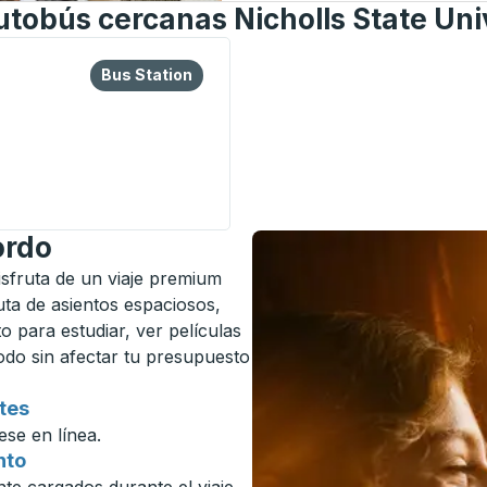
utobús cercanas Nicholls State Uni
o la tecla tabulador para explorar más sobre esta estación d
Bus Station
Bus Station
tation
ordo
Disfruta de un viaje premium
ruta de asientos espaciosos,
o para estudiar, ver películas
modo sin afectar tu presupuesto
tes
ese en línea.
nto