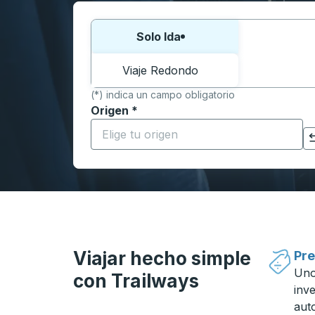
Elija una forma o viaje de ida y vuelta:
Solo Ida
Viaje Redondo
(*) indica un campo obligatorio
Origen
*
Comience a escribir la ciudad de origen p
Haga clic para cambiar sus selecciones de origen y destino
Viajar hecho simple
Pre
Uno
con Trailways
inv
aut