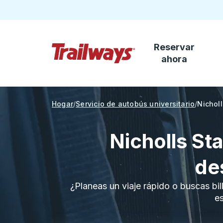
Reservar
Saltar al contenido principal
ahora
Página de inicio de Trailways
Hogar
Servicio de autobús universitario
Nicholl
Nicholls St
de
¿Planeas un viaje rápido o buscas bil
es