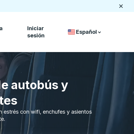
Cerca
a
Iniciar
Español
Selector de idiomas del 
down arrow
down arrow
sesión
de autobús y
tes
n estrés con wifi, enchufes y asientos
te.