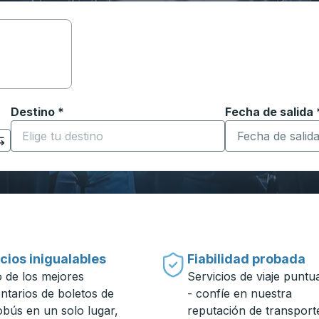
Destino
*
Fecha de salida
Escriba la fecha
ara abrir las opciones de ubicación y luego use las teclas 
Comience a escribir la ciudad de destino para abrir las 
cios inigualables
Fiabilidad probada
 de los mejores
Servicios de viaje puntu
entarios de boletos de
- confíe en nuestra
obús en un solo lugar,
reputación de transport