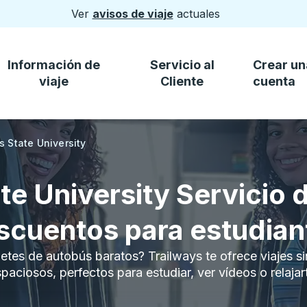
Ver
avisos de viaje
actuales
Información de
Servicio al
Crear un
viaje
Cliente
cuenta
s State University
ate University Servicio 
scuentos para estudian
letes de autobús baratos? Trailways te ofrece viajes si
paciosos, perfectos para estudiar, ver vídeos o relajar