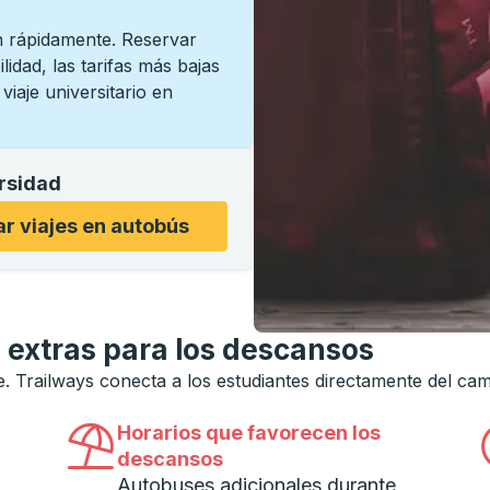
n rápidamente. Reservar
lidad, las tarifas más bajas
iaje universitario en
ersidad
sidad para abrir las opciones, luego use las teclas de fle
r viajes en autobús
 extras para los descansos
he. Trailways conecta a los estudiantes directamente del ca
Horarios que favorecen los
descansos
Autobuses adicionales durante