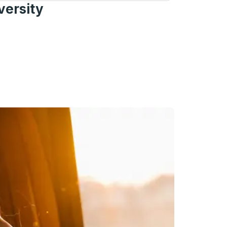
versity
e autobuses.