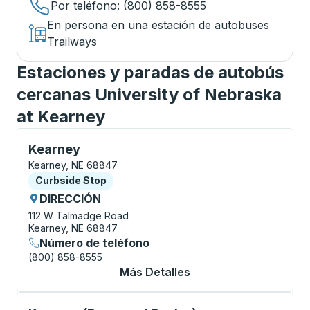
Por teléfono
: (800) 858-8555
En persona en una estación de autobuses
Trailways
Estaciones y paradas de autobús
cercanas University of Nebraska
at Kearney
Curbside Stop, utilice las teclas de flecha o la tecla
Kearney
Kearney, NE 68847
Curbside Stop
Curbside Stop
DIRECCIÓN
112 W Talmadge Road
Kearney, NE 68847
Número de teléfono
(800) 858-8555
Más Detalles
Acerca De Kearney C