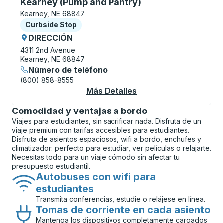
Curbside Stop, utilice las teclas de flecha o la tecla
Kearney (Pump and Pantry)
Kearney, NE 68847
Curbside Stop
Curbside Stop
DIRECCIÓN
4311 2nd Avenue
Kearney, NE 68847
Número de teléfono
(800) 858-8555
Más Detalles
Acerca De Kearney (P
Comodidad y ventajas a bordo
Viajes para estudiantes, sin sacrificar nada. Disfruta de un
viaje premium con tarifas accesibles para estudiantes.
Disfruta de asientos espaciosos, wifi a bordo, enchufes y
climatizador: perfecto para estudiar, ver películas o relajarte.
Necesitas todo para un viaje cómodo sin afectar tu
presupuesto estudiantil.
Autobuses con wifi para
estudiantes
Transmita conferencias, estudie o relájese en línea.
Tomas de corriente en cada asiento
Mantenga los dispositivos completamente cargados