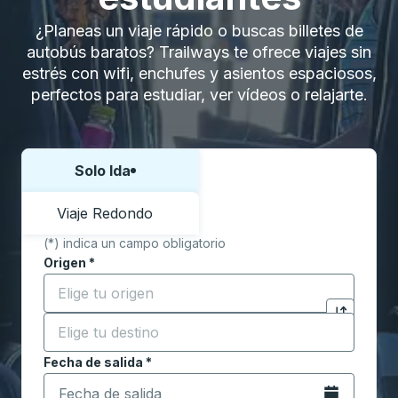
¿Planeas un viaje rápido o buscas billetes de
autobús baratos? Trailways te ofrece viajes sin
estrés con wifi, enchufes y asientos espaciosos,
perfectos para estudiar, ver vídeos o relajarte.
Solo Ida
Elija una forma o viaje de ida y vuelta:
Viaje Redondo
(*) indica un campo obligatorio
Origen
*
Comience a escribir la ciudad de origen para abrir l
Destino
*
Haga clic p
Comience a escribir la ciudad de destino para abrir 
Fecha de salida
Escriba la fecha en formato de fecha Barra diagonal de 
*
Abra el calenda