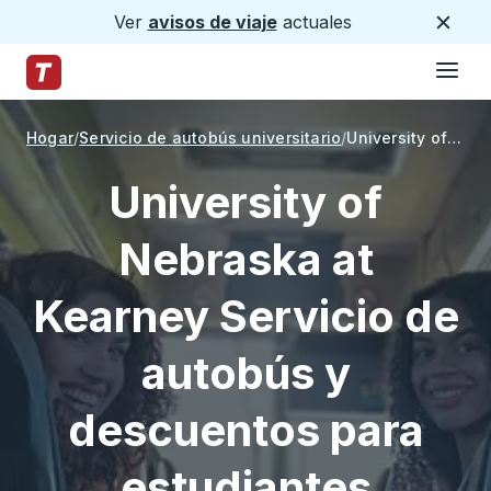
Ver
avisos de viaje
actuales
Cerca
Hamburg
Saltar al contenido principal
Página de inicio de Trailways
Hogar
Servicio de autobús universitario
University of Nebraska at Kearney
University of
Nebraska at
Kearney Servicio de
autobús y
descuentos para
estudiantes