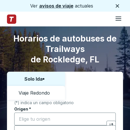
Ver
avisos de viaje
actuales
Cerca
Hamburg
Saltar al contenido principal
Página de inicio de Trailways
Saltar al formulario de búsqueda
Saltar a la lista de ubicaciones
Horarios de autobuses de
Trailways
de Rockledge, FL
Solo Ida
Elija una forma o viaje de ida y vuelta:
Viaje Redondo
(*) indica un campo obligatorio
Origen
*
Comience a escribir la ciudad de origen para abrir l
Destino
*
Haga clic p