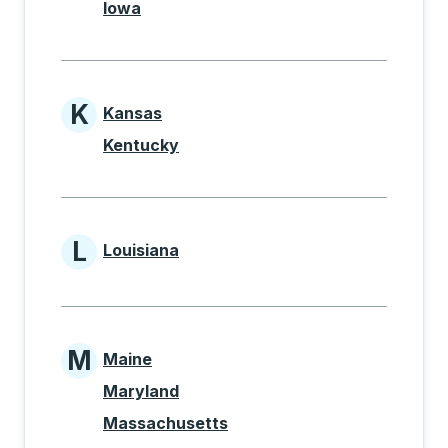
Iowa
K
Kansas
States beginning with K
Kentucky
L
Louisiana
States beginning with L
M
Maine
States beginning with M
Maryland
Massachusetts