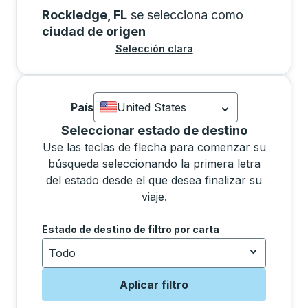
Rockledge, FL
se selecciona como
ciudad de origen
Selección clara
País
United States
Currently selected: United States.
La se
Seleccionar un estado de la lista moverá el enfoqu
Seleccionar estado de destino
Use las teclas de flecha para comenzar su
búsqueda seleccionando la primera letra
del estado desde el que desea finalizar su
viaje.
Use las teclas de flecha para navegar a la siguiente 
Estado de destino de filtro por carta
Todo
Aplicar filtro