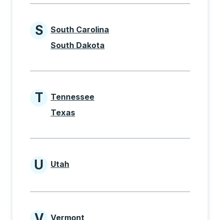
S
South Carolina
States beginning with S
South Dakota
T
Tennessee
States beginning with T
Texas
U
Utah
States beginning with U
V
Vermont