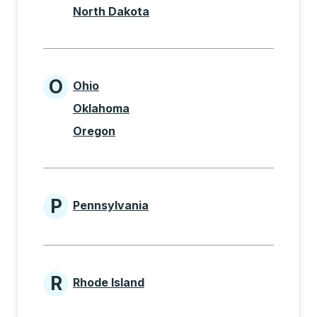
North Dakota
O
Ohio
States beginning with O
Oklahoma
Oregon
P
Pennsylvania
States beginning with P
R
Rhode Island
States beginning with R