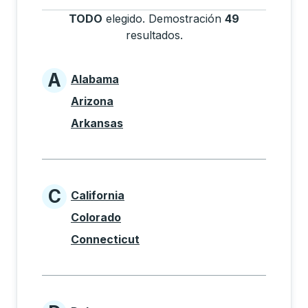
TODO
elegido
.
Demostración
49
resultados
.
Presione la tecla Tab pa
A
Alabama
States beginning with A
Arizona
Arkansas
C
California
States beginning with C
Colorado
Connecticut