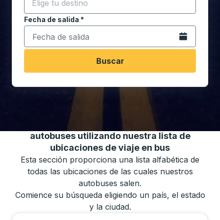
Comience a escribir la ciudad de destino para abrir 
Fecha de salida
Escriba la fecha en formato de fecha Barra diagonal de 
*
Abra el calenda
Buscar
También puede buscar horarios de
autobuses utilizando nuestra lista de
ubicaciones de viaje en bus
Esta sección proporciona una lista alfabética de
todas las ubicaciones de las cuales nuestros
autobuses salen.
Comience su búsqueda eligiendo un país, el estado
y la ciudad.