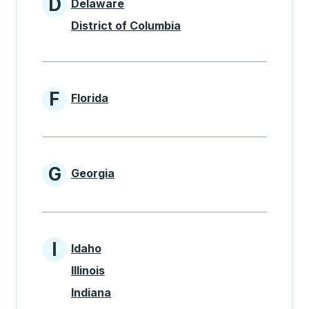
D
Delaware
States beginning with D
District of Columbia
F
Florida
States beginning with F
G
Georgia
States beginning with G
I
Idaho
States beginning with I
Illinois
Indiana