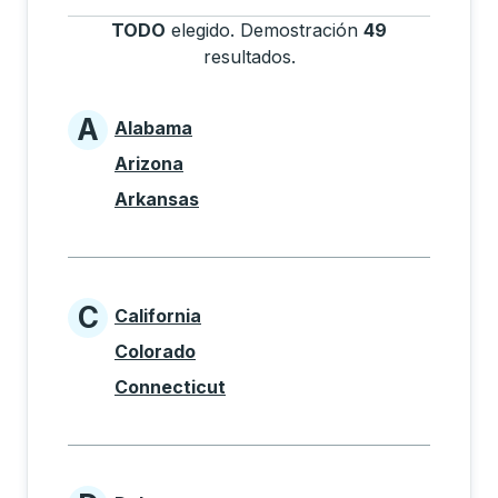
TODO
elegido
.
Demostración
49
resultados
.
Presione la tecla Tab pa
A
Alabama
States beginning with A
Arizona
Arkansas
C
California
States beginning with C
Colorado
Connecticut