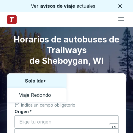
Ver
avisos de viaje
actuales
Cerca
Hamburg
Saltar al contenido principal
Página de inicio de Trailways
Saltar al formulario de búsqueda
Saltar a la lista de ubicaciones
Horarios de autobuses de
Trailways
de Sheboygan, WI
Solo Ida
Elija una forma o viaje de ida y vuelta:
Viaje Redondo
(*) indica un campo obligatorio
Origen
*
Comience a escribir la ciudad de origen para abrir l
Destino
*
Haga clic p