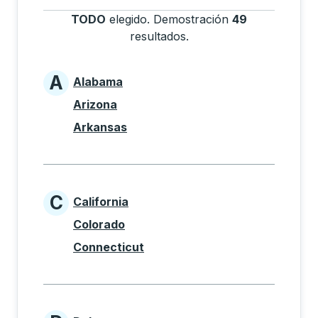
TODO
elegido
.
Demostración
49
resultados
.
Presione la tecla Tab pa
A
Alabama
States beginning with A
Arizona
Arkansas
C
California
States beginning with C
Colorado
Connecticut