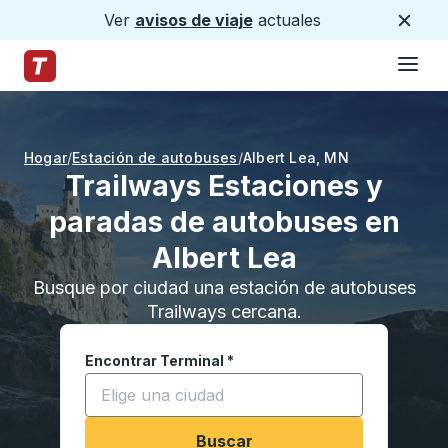
Ver
avisos de viaje
actuales
Cerca
Hamburg
Saltar al contenido principal
Página de inicio de Trailways
Hogar
Estación de autobuses
Albert Lea
,
MN
Trailways Estaciones y
paradas de autobuses en
Albert Lea
Busque por ciudad una estación de autobuses
Trailways cercana.
Encontrar Terminal
*
Comience a escribir una ciudad para abrir las o
Buscar