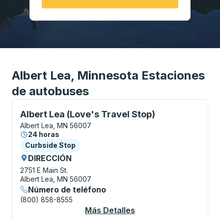
Albert Lea, Minnesota Estaciones
de autobuses
Curbside Stop, utilice las teclas de flecha o la tecla
Albert Lea (Love's Travel Stop)
Albert Lea, MN 56007
24 horas
Curbside Stop
Curbside Stop
DIRECCIÓN
2751 E Main St.
Albert Lea, MN 56007
Número de teléfono
(800) 858-8555
Más Detalles
Acerca De Albert Lea 