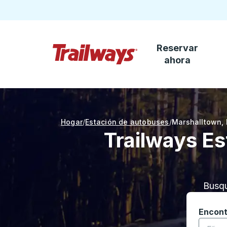
Reservar
Saltar al contenido principal
ahora
Página de inicio de Trailways
Hogar
Estación de autobuses
Marshalltown
,
Trailways E
Busqu
Encont
Comienc