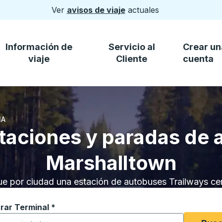
Ver
avisos de viaje
actuales
Información de
Servicio al
Crear un
viaje
Cliente
cuenta
IA
staciones y paradas de 
Marshalltown
e por ciudad una estación de autobuses Trailways ce
rar Terminal
*
e a escribir una ciudad para abrir las opciones de ubicaci