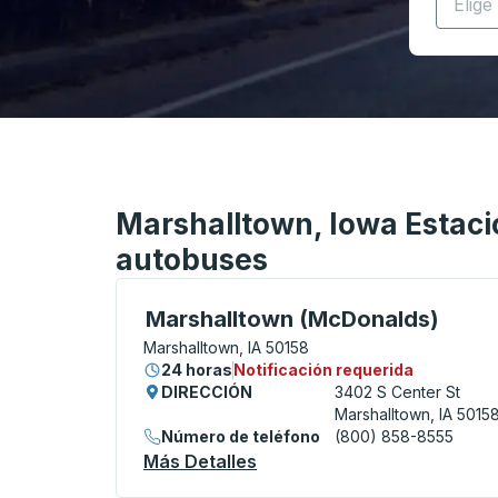
Marshalltown, Iowa Estaci
autobuses
Curbside Stop, utilice las teclas de flech
Marshalltown (McDonalds)
Marshalltown, IA 50158
24 horas
Notificación requerida
DIRECCIÓN
3402 S Center St
Marshalltown, IA 5015
Número de teléfono
(800) 858-8555
Más Detalles
Acerca De Marshalltown (