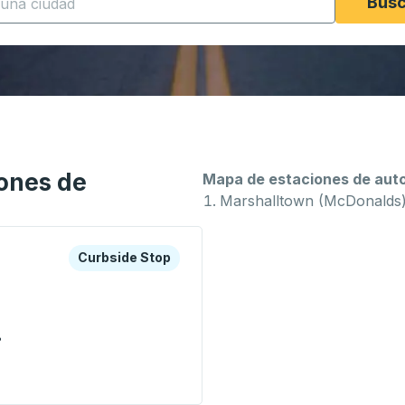
Busc
ones de
Mapa de estaciones de auto
Marshalltown (McDonalds
a o la tecla tabulador para explorar más sobre esta estació
Curbside Stop
Curbside Stop
8
McDonalds) Curbside Stop