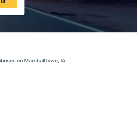
ar
buses en Marshalltown, IA
)
n de autobuses.