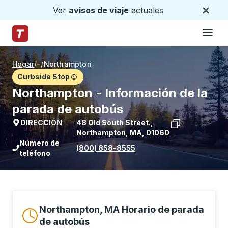
Ver
avisos de viaje
actuales
Cerca
Hamburg
Saltar al contenido principal
Página de inicio de Trailways
Hogar
/
/
Northampton
Curbside Stop
Northampton - Información de la
parada de autobús
DIRECCIÓN
48 Old South Street.
,
Northampton
,
MA
,
01060
Ver la ubicación de la parada en Goog
Número de
(800) 858-8555
teléfono
Northampton, MA Horario de parada
de autobús