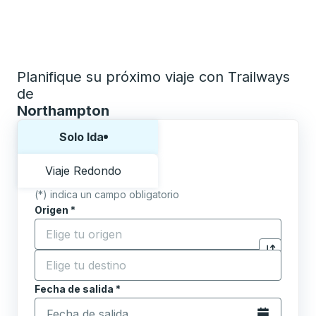
Planifique su próximo viaje con Trailways
de
Northampton
Elija una forma o viaje de ida y vuelta:
Solo Ida
Viaje Redondo
(*) indica un campo obligatorio
Origen
*
Comience a escribir la ciudad de origen para abrir l
Destino
*
Haga clic p
Comience a escribir la ciudad de destino para abrir 
Fecha de salida
Escriba la fecha en formato de fecha Barra diagonal de 
*
Abra el calenda