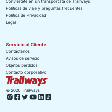
Conviértete en un transportista de Trailways
abre en un
Políticas de viaje y preguntas frecuentes
Política de Privacidad
Legal
Servicio al Cliente
Contáctenos
Avisos de servicio
Objetos perdidos
Contacto corporativo
Página de inicio de Trailways
©
2026 Trailways