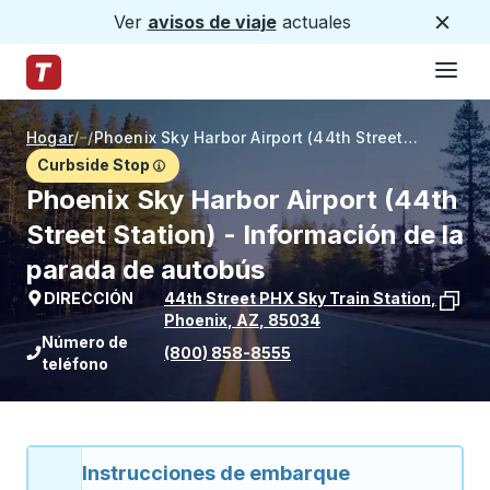
Ver
avisos de viaje
actuales
Cerca
Hamburg
Saltar al contenido principal
Página de inicio de Trailways
Hogar
/
/
Phoenix Sky Harbor Airport (44th Street Station)
Curbside Stop
Phoenix Sky Harbor Airport (44th
Street Station) - Información de la
parada de autobús
DIRECCIÓN
44th Street PHX Sky Train Station
,
Phoenix
,
AZ
,
85034
Ver la ubicación de la parada en Goog
Número de
(800) 858-8555
teléfono
Instrucciones de embarque