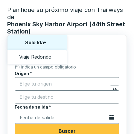
Planifique su próximo viaje con Trailways
de
Phoenix Sky Harbor Airport (44th Street
Station)
Elija una forma o viaje de ida y vuelta:
Solo Ida
Viaje Redondo
(*) indica un campo obligatorio
Origen
*
Comience a escribir la ciudad de origen para abrir l
Destino
*
Haga clic p
Comience a escribir la ciudad de destino para abrir 
Fecha de salida
Escriba la fecha en formato de fecha Barra diagonal de 
*
Abra el calenda
Buscar