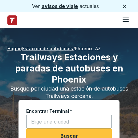
Ver
avisos de viaje
actuales
Cerca
Hamburg
Saltar al contenido principal
Página de inicio de Trailways
Hogar
Estación de autobuses
Phoenix
,
AZ
Trailways Estaciones y
paradas de autobuses en
Phoenix
Busque por ciudad una estación de autobuses
Trailways cercana.
Encontrar Terminal
*
Comience a escribir una ciudad para abrir las o
Buscar