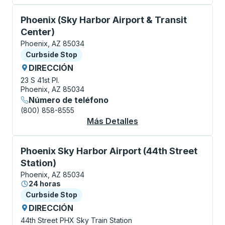
Curbside Stop, utilice las teclas de flecha o la tecla
Phoenix (Sky Harbor Airport & Transit
Center)
Phoenix, AZ 85034
Curbside Stop
Curbside Stop
DIRECCIÓN
23 S 41st Pl.
Phoenix, AZ 85034
Número de teléfono
(800) 858-8555
Más Detalles
Acerca De Phoenix (Sk
Curbside Stop, utilice las teclas de flecha o la tecla
Phoenix Sky Harbor Airport (44th Street
Station)
Phoenix, AZ 85034
24 horas
Curbside Stop
Curbside Stop
DIRECCIÓN
44th Street PHX Sky Train Station