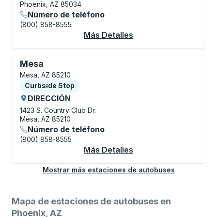
Phoenix, AZ 85034
Número de teléfono
(800) 858-8555
Más Detalles
Acerca De Phoenix Sky
Curbside Stop, utilice las teclas de flecha o la tecla
Mesa
Mesa, AZ 85210
Curbside Stop
Curbside Stop
DIRECCIÓN
1423 S. Country Club Dr.
Mesa, AZ 85210
Número de teléfono
(800) 858-8555
Más Detalles
Acerca De Mesa Curb
Mostrar más estaciones de autobuses
Mapa de estaciones de autobuses en
Phoenix, AZ