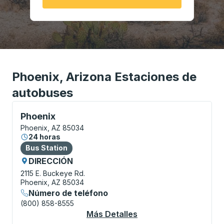
Phoenix, Arizona Estaciones de
autobuses
Bus Station, utilice las teclas de flecha o la tecla t
Phoenix
Phoenix, AZ 85034
24 horas
Bus Station
Bus Station
DIRECCIÓN
2115 E. Buckeye Rd.
Phoenix, AZ 85034
Número de teléfono
(800) 858-8555
Más Detalles
Acerca De Phoenix Bu