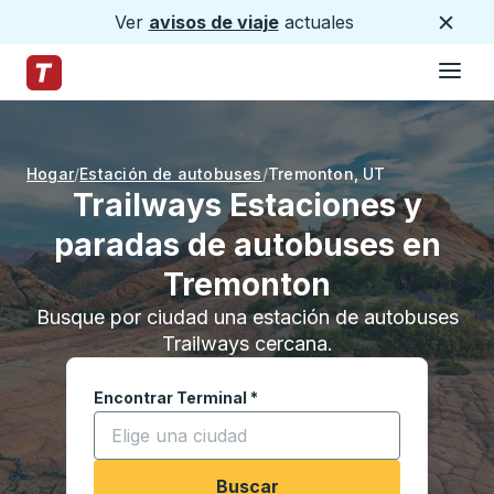
Ver
avisos de viaje
actuales
Cerca
Hamburg
Saltar al contenido principal
Página de inicio de Trailways
Hogar
Estación de autobuses
Tremonton
,
UT
Trailways Estaciones y
paradas de autobuses en
Tremonton
Busque por ciudad una estación de autobuses
Trailways cercana.
Encontrar Terminal
*
Comience a escribir una ciudad para abrir las o
Buscar