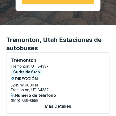
Tremonton, Utah Estaciones de
autobuses
Curbside Stop, utilice las teclas de flecha o la tecla
Tremonton
Tremonton, UT 84337
Curbside Stop
Curbside Stop
DIRECCIÓN
5245 W 9600 N
Tremonton, UT 84337
Número de teléfono
(800) 858-8555
Más Detalles
Acerca De Tremonton