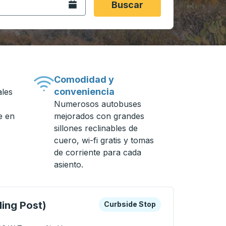
Abra el calendario.
Buscar
Comodidad y
conveniencia
ales
Numerosos autobuses
e en
mejorados con grandes
sillones reclinables de
cuero, wi-fi gratis y tomas
de corriente para cada
asiento.
n de autobuses.
as teclas de flecha o la tecla tabulador para explorar más s
Curbside Stop
ding Post)
Curbside Stop