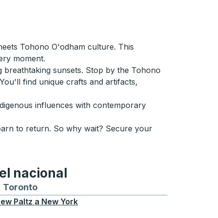
 meets Tohono O'odham culture. This
very moment.
ng breathtaking sunsets. Stop by the Tohono
ou'll find unique crafts and artifacts,
g indigenous influences with contemporary
 yearn to return. So why wait? Secure your
el nacional
ontreal
a y desde Chicago
buses hacia y desde Seattle
tas de autobuses hacia y desde Boston
Toronto
Rutas de autobuses hacia y desde Toront
ew Paltz
a
New York