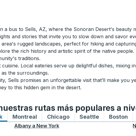
n a bus to Sells, AZ, where the Sonoran Desert's beauty
ights and stories that invite you to slow down and savor e
 area's rugged landscapes, perfect for hiking and capturi
the rich history and artistic spirit of the native people. Y
nity's traditions.
rt cuisine. Local eateries serve up delightful dishes, mixin
e as the surroundings.
lity, Sells promises an unforgettable visit that’ll make you
ey to this hidden gem in the desert.
uestras rutas más populares a niv
k
Rutas de autobuses hacia y desde New York
Montreal
Rutas de autobuses hacia y desde M
Chicago
Rutas de autobuses haci
Seattle
Rutas de auto
Boston
Ru
Albany
a
New York
N