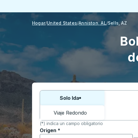
Hogar
United States
Anniston, AL
Sells, AZ
Bo
d
Elija una forma o viaje de ida y vuelta:
Solo Ida
Viaje Redondo
(*) indica un campo obligatorio
Origen
*
Comience a escribir la ciudad de origen p