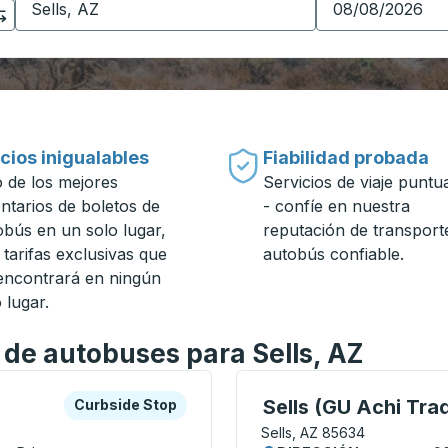
cios inigualables
Fiabilidad probada
 de los mejores
Servicios de viaje puntu
entarios de boletos de
- confíe en nuestra
obús en un solo lugar,
reputación de transport
 tarifas exclusivas que
autobús confiable.
encontrará en ningún
 lugar.
 de autobuses para Sells, AZ
a o la tecla tabulador para explorar más sobre esta estació
Curbside Stop
Curbside Stop, utilice l
Sells (GU Achi Tra
Curbside Stop
Sells, AZ 85634