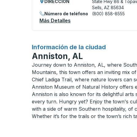
DIRECCIÓN
State Hwy 86 & Topa
Sells, AZ 85634
Número de teléfono
(800) 858-8555
Más Detalles
Acerca De Sells (Sells Hosp
para
Información de la ciudad
Anniston, AL
Journey down to Anniston, AL, where Southern
Mountains, this town offers an inviting mix of
Chief Ladiga Trail, where nature lovers can s
Anniston Museum of Natural History offers enl
Anniston is also known for its delightful arts 
every turn. Hungry yet? Enjoy the town's culi
with a side of warm Southern hospitality, of 
Whether it’s for the trails or the town’s rich