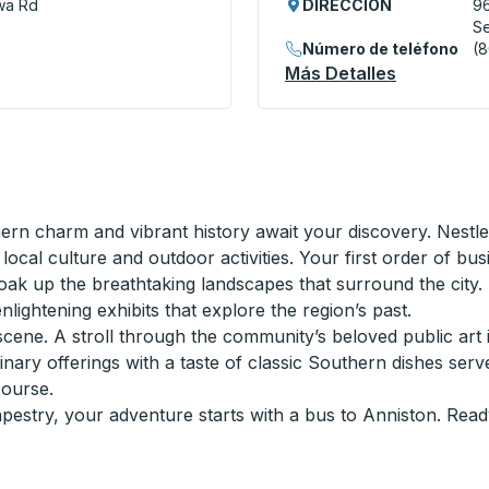
wa Rd
DIRECCIÓN
9
Se
Número de teléfono
(
ital) Curbside Stop
Más Detalles
Acerca De 
 charm and vibrant history await your discovery. Nestled 
 local culture and outdoor activities. Your first order of b
oak up the breathtaking landscapes that surround the city. F
ightening exhibits that explore the region’s past.
scene. A stroll through the community’s beloved public art in
nary offerings with a taste of classic Southern dishes serv
course.
 tapestry, your adventure starts with a bus to Anniston. Read