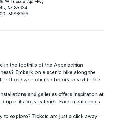
66 W Tucsco-Ajo Hwy
lls, AZ 85634
800) 858-8555
Sells (GU Achi Trading Post) Curbside Stop
in the foothills of the Appalachian
usiness? Embark on a scenic hike along the
or those who cherish history, a visit to the
stallations and galleries offers inspiration at
ed up in its cozy eateries. Each meal comes
y to explore? Tickets are just a click away!