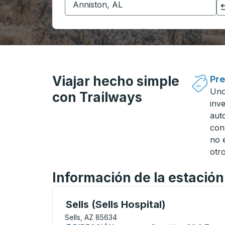
Haga clic para cambiar sus selecciones de origen y destino
Viajar hecho simple
Pre
Uno
con Trailways
inv
aut
con
no 
otro
Información de la estación
Curbside Stop, utilice las teclas de flech
Sells (Sells Hospital)
Sells, AZ 85634