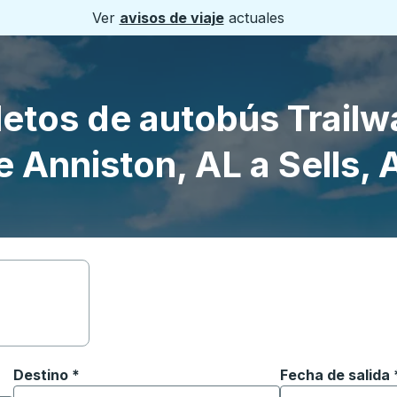
Ver
avisos de viaje
actuales
letos de autobús Trailw
e Anniston, AL a Sells, 
Destino
*
Fecha de salida
Escriba la fecha
ara abrir las opciones de ubicación y luego use las teclas 
Comience a escribir la ciudad de destino para abrir las 