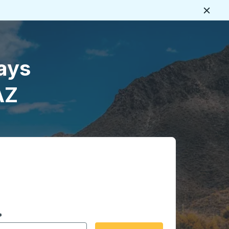
Cerca
ays
AZ
 en formato de fecha Barra diagonal de mes de 2 dígitos 
*
de flecha para navegar hasta la ciudad de origen que desee,
opciones de ubicación y luego use las teclas de flecha para