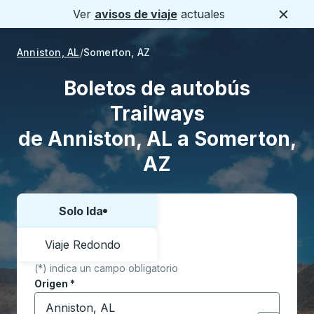
Ver
avisos de viaje
actuales
Cerca
Anniston, AL
Somerton, AZ
Boletos de autobús
Trailways
de Anniston, AL a Somerton,
AZ
Solo Ida
Elija una forma o viaje de ida y vuelta:
Viaje Redondo
(*) indica un campo obligatorio
Origen
*
Comience a escribir la ciudad de origen para abrir l