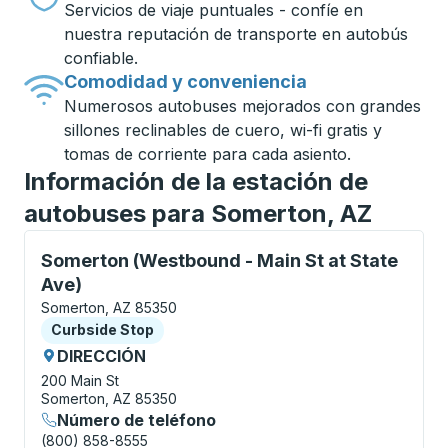
Servicios de viaje puntuales - confíe en
nuestra reputación de transporte en autobús
confiable.
Comodidad y conveniencia
Numerosos autobuses mejorados con grandes
sillones reclinables de cuero, wi-fi gratis y
tomas de corriente para cada asiento.
Información de la estación de
autobuses para Somerton, AZ
Curbside Stop, utilice las teclas de flecha o la tecla
Somerton (Westbound - Main St at State
Ave)
Somerton, AZ 85350
Curbside Stop
Curbside Stop
DIRECCIÓN
200 Main St
Somerton, AZ 85350
Número de teléfono
(800) 858-8555