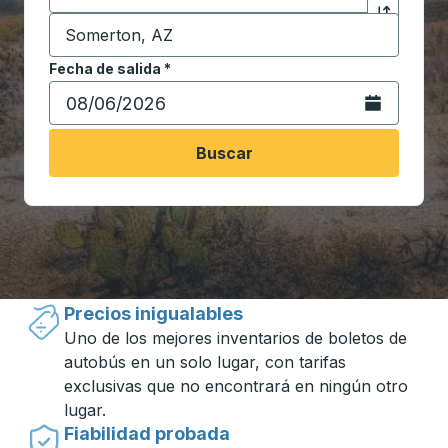
Destino
*
Haga clic p
Comience a escribir la ciudad de destino para abrir 
Fecha de salida
Escriba la fecha en formato de fecha Barra diagonal de 
*
Abra el calenda
Buscar
Viajar hecho simple con Trailways
Precios inigualables
Uno de los mejores inventarios de boletos de
autobús en un solo lugar, con tarifas
exclusivas que no encontrará en ningún otro
lugar.
Fiabilidad probada