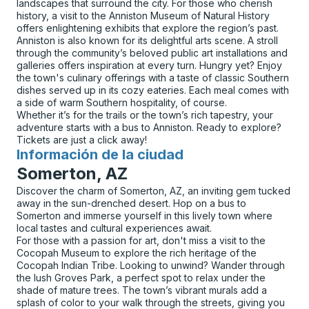
landscapes that surround the city. For those who cherish
history, a visit to the Anniston Museum of Natural History
offers enlightening exhibits that explore the region’s past.
Anniston is also known for its delightful arts scene. A stroll
through the community’s beloved public art installations and
galleries offers inspiration at every turn. Hungry yet? Enjoy
the town's culinary offerings with a taste of classic Southern
dishes served up in its cozy eateries. Each meal comes with
a side of warm Southern hospitality, of course.
Whether it’s for the trails or the town’s rich tapestry, your
adventure starts with a bus to Anniston. Ready to explore?
Tickets are just a click away!
Información de la ciudad
para
Somerton, AZ
Discover the charm of Somerton, AZ, an inviting gem tucked
away in the sun-drenched desert. Hop on a bus to
Somerton and immerse yourself in this lively town where
local tastes and cultural experiences await.
For those with a passion for art, don't miss a visit to the
Cocopah Museum to explore the rich heritage of the
Cocopah Indian Tribe. Looking to unwind? Wander through
the lush Groves Park, a perfect spot to relax under the
shade of mature trees. The town’s vibrant murals add a
splash of color to your walk through the streets, giving you