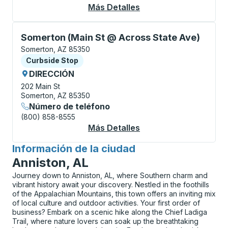
Más Detalles
Acerca De Somerton (
Curbside Stop, utilice las teclas de flecha o la tecla
Somerton (Main St @ Across State Ave)
Somerton, AZ 85350
Curbside Stop
Curbside Stop
DIRECCIÓN
202 Main St
Somerton, AZ 85350
Número de teléfono
(800) 858-8555
Más Detalles
Acerca De Somerton (
Información de la ciudad
para
Anniston, AL
Journey down to Anniston, AL, where Southern charm and
vibrant history await your discovery. Nestled in the foothills
of the Appalachian Mountains, this town offers an inviting mix
of local culture and outdoor activities. Your first order of
business? Embark on a scenic hike along the Chief Ladiga
Trail, where nature lovers can soak up the breathtaking