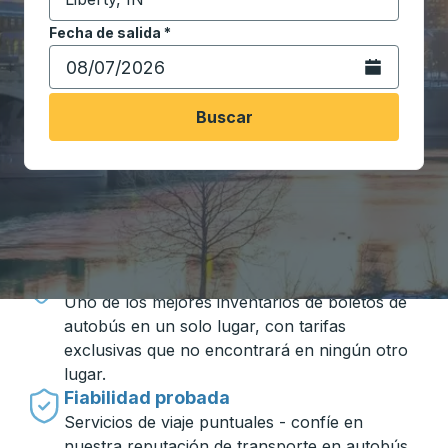
Comience a escribir la ciudad de destino para abrir 
Fecha de salida
Escriba la fecha en formato de fecha Barra diagonal de 
*
Abra el calenda
Buscar
Viajar hecho simple con Trailways
Precios inigualables
Uno de los mejores inventarios de boletos de
autobús en un solo lugar, con tarifas
exclusivas que no encontrará en ningún otro
lugar.
Fiabilidad probada
Servicios de viaje puntuales - confíe en
nuestra reputación de transporte en autobús