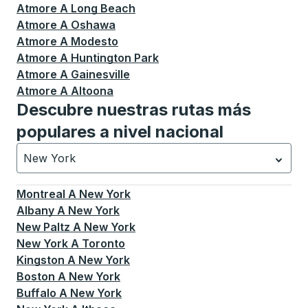
Atmore
A
Long Beach
Atmore
A
Oshawa
Atmore
A
Modesto
Atmore
A
Huntington Park
Atmore
A
Gainesville
Atmore
A
Altoona
Descubre nuestras rutas más
populares a nivel nacional
New York
Currently selected: New York.
La selección está activa
Montreal
A
New York
Albany
A
New York
New Paltz
A
New York
New York
A
Toronto
Kingston
A
New York
Boston
A
New York
Buffalo
A
New York