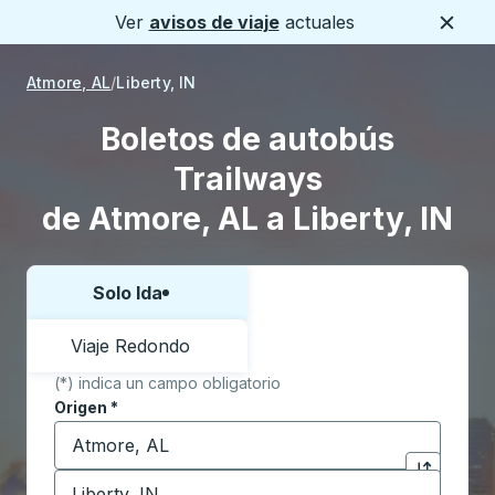
Ver
avisos de viaje
actuales
Cerca
Atmore, AL
Liberty, IN
Boletos de autobús
Trailways
de Atmore, AL a Liberty, IN
Solo Ida
Elija una forma o viaje de ida y vuelta:
Viaje Redondo
(*) indica un campo obligatorio
Origen
*
Comience a escribir la ciudad de origen para abrir l
Destino
*
Haga clic p