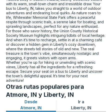
with its warm, small-town charm and irresistible draw. Your
bus to Liberty, IN, takes you straight to a world of outdoor
adventures and endearing local quirks. As nature roars to
life, Whitewater Memorial State Park offers a peaceful
respite through scenic trails, a serene lake for boating, and
sprawling landscapes, perfect for any nature enthusiast.
For those who savor history, the Union County Historical
Society Museum highlights intriguing tidbits of local heritage.
And when it’s time to recharge, settle in at a charming café
or discover a hidden gem in Liberty’s cozy downtown,
where the streets tell stories of old and new. The real
treasure is the town's vibe, simultaneously nostalgic and
engaging, it greets visitors with open arms.
Whether you're up for hiking or unwinding with scenic
views, Liberty has all the ingredients for a refreshing
escape. Secure your seat on a bus to Liberty and uncover
the town’s delightful appeal. It’s time for your next
adventure!
Otras rutas populares para
Atmore, IN y Liberty, IN
Desde
Ir a
Rutas de autobuses desde Atmore, IN
Rutas de autobuses a Libert
Atmore, IN
Liberty, IN