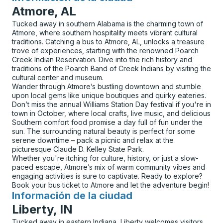
Atmore, AL
Tucked away in southern Alabama is the charming town of
Atmore, where southern hospitality meets vibrant cultural
traditions. Catching a bus to Atmore, AL, unlocks a treasure
trove of experiences, starting with the renowned Poarch
Creek Indian Reservation. Dive into the rich history and
traditions of the Poarch Band of Creek Indians by visiting the
cultural center and museum.
Wander through Atmore’s bustling downtown and stumble
upon local gems like unique boutiques and quirky eateries.
Don’t miss the annual Williams Station Day festival if you're in
town in October, where local crafts, live music, and delicious
Southern comfort food promise a day full of fun under the
sun. The surrounding natural beauty is perfect for some
serene downtime – pack a picnic and relax at the
picturesque Claude D. Kelley State Park.
Whether you're itching for culture, history, or just a slow-
paced escape, Atmore’s mix of warm community vibes and
engaging activities is sure to captivate. Ready to explore?
Book your bus ticket to Atmore and let the adventure begin!
Información de la ciudad
para
Liberty, IN
Tucked away in eastern Indiana, Liberty welcomes visitors