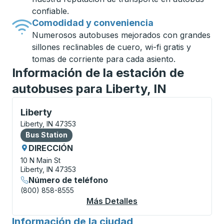
confiable.
Comodidad y conveniencia
Numerosos autobuses mejorados con grandes
sillones reclinables de cuero, wi-fi gratis y
tomas de corriente para cada asiento.
Información de la estación de
autobuses para Liberty, IN
Bus Station, utilice las teclas de flecha o la tecla t
Liberty
Liberty, IN 47353
Bus Station
Bus Station
DIRECCIÓN
10 N Main St
Liberty, IN 47353
Número de teléfono
(800) 858-8555
Más Detalles
Acerca De Liberty Bus
Información de la ciudad
para